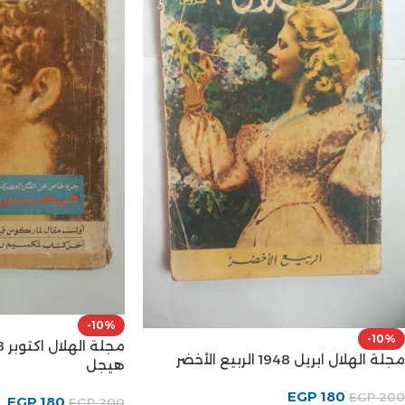
-10%
-10%
مجلة الهلال ابريل 1948 الربيع الأخضر
هيجل
EGP
180
EGP
200
EGP
180
EGP
200