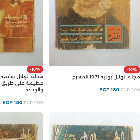
-10%
-10%
مجلة الهلال يولية 1971 المسرح
عظيمة على طريق الح
والوحدة
EGP
180
EGP
200
EGP
180
EGP
200