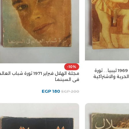
-10%
مجلة الهلال نوفمبر 1969 ليبيا . . ثورة
مجلة الهلال فبراير 1971 ثورة شباب العال
رية والاشتراكية
فى السينما
EGP
180
EGP
200