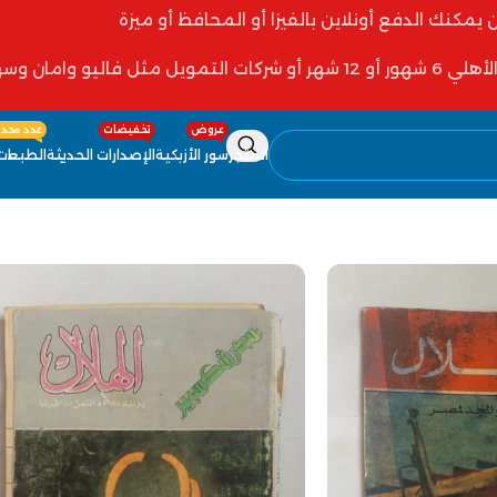
ن يمكنك الدفع أونلاين بالفيزا أو المحافظ أو ميزة
 فاليو وامان وسهولة
عروض
تخفيضات
عدد محدو
المتجر
سور الأزبكية
الإصدارات الحديثة
الطبعات 