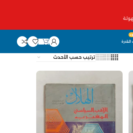
د
النادرة