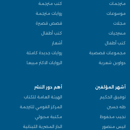
مترجمات
كتب مترجمة
موسوعات
روايات مترجمة
مجلات
قصص قصيرة
مسرحيات
كتب أطفال
كتب أطفال
أشعار
مجموعات قصصية
روايات جديدة كاملة
دواوين شعرية
الروايات الاكثر مبيعا
أشهر المؤلفين
أهم دور النشر
توفيق الحكيم
الهيئة العامة للكتاب
طه حسين
المركز القومي للترجمة
نجيب محفوظ
مكتبة مدبولي
انيس منصور
الدار المصرية اللبنانية