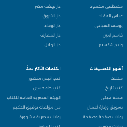
مصطفى محمود
دار نهضة مصر
عباس العقاد
دار الشروق
يوسف السباعي
دار الوفاء
قاسم امين
دار المعارف
وليم شكسبير
دار الهلال
أشهر التصنيفات
الكلمات الأكثر بحثًا
مجلات
كتب انيس منصور
كتب تاريخ
كتب طه حسين
مجلة ميكي
الهيئة المصرية العامة للكتاب
تسويق وإدارة أعمال
من مؤلفات توفيق الحكيم
روايات صفحة وصفحة
روايات مصرية مشهورة
روايات مصرية
كتب للقراءة