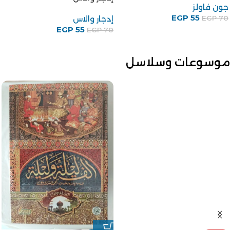
جون فاولز
EGP
55
إدجار والاس
EGP
70
EGP
55
EGP
70
موسوعات وسلاسل