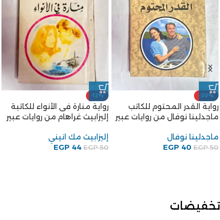
-12%
-20%
رواية القدر المحتوم للكاتب
رواية منارة فى الأنواء للكاتبة
ماجدلينا نوفال من روايات عبير
إليزابيث غراهام من روايات عبير
ماجدلينا نوفال
إليزابيث مك انيني
EGP
44
EGP
40
EGP
50
EGP
50
تخفيضات