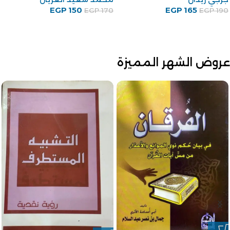
75
EGP
علي أحمد باكثير
EGP
100
EGP
88
EGP
100
عروض الشهر المميزة