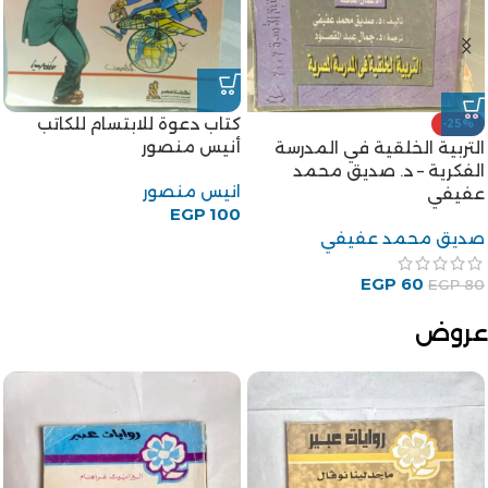
أزمة ثقة – رباب فؤاد
-20%
الخروج من الجنة للكاتب توفيق
رباب فؤاد
الحكيم
EGP
65
توفيق الحكيم
EGP
80
EGP
100
عروض