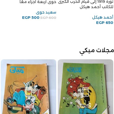
ثورة 1919 إلى قيام الحرب الكبرى
حوى أربعة اجزاء معًا
للكاتب أحمد هيكل
سعيد حوى
أحمد هيكل
EGP
500
EGP
600
EGP
650
مجلات ميكي