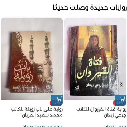
روايات جديدة وصلت حديثا
-12%
-25%
رواية شجرة الدر للكاتب محمد
رواية أبو دولامة مضحك
سعيد العريان
الخليفة للكاتب على احمد
باكثير
محمد سعيد العريان