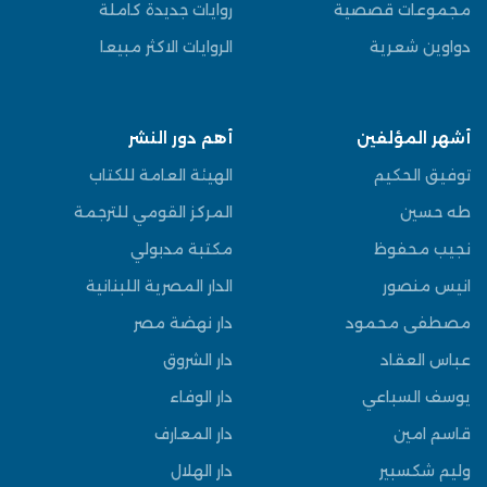
مجموعات قصصية
روايات جديدة كاملة
دواوين شعرية
الروايات الاكثر مبيعا
أشهر المؤلفين
أهم دور النشر
توفيق الحكيم
الهيئة العامة للكتاب
طه حسين
المركز القومي للترجمة
نجيب محفوظ
مكتبة مدبولي
انيس منصور
الدار المصرية اللبنانية
مصطفى محمود
دار نهضة مصر
عباس العقاد
دار الشروق
يوسف السباعي
دار الوفاء
قاسم امين
دار المعارف
وليم شكسبير
دار الهلال