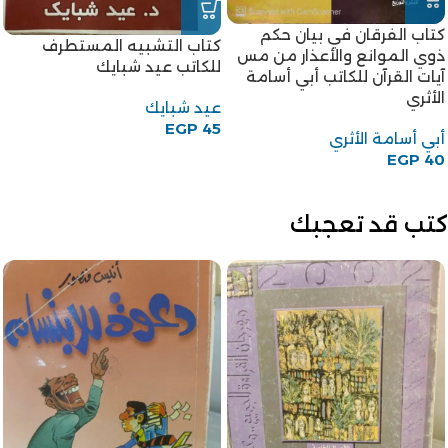
-18%
كتاب أحكام الحيض والنفاس
-18%
للكاتبة أم الحسن رحاب بنت
كتاب المرأة الجديدة للكاتب
محمد الخولي
قاسم أمين
أم الحسن رحاب بنت محمد
قاسم أمين
الخولي
EGP
45
EGP
55
EGP
45
EGP
55
كتب قد تعجبك