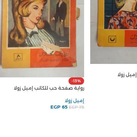
إميل زولا
-13%
رواية صفحة حب للكاتب إميل زولا
إميل زولا
EGP
65
EGP
75