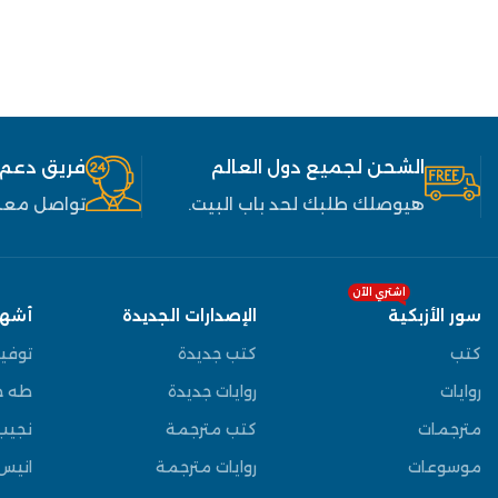
الشحن لجميع دول العالم
فريق دعم
هيوصلك طلبك لحد باب البيت.
تواصل معنا
اشتري الآن
سور الأزبكية
الإصدارات الجديدة
أشهر
كتب
كتب جديدة
توفي
روايات
روايات جديدة
طه ح
مترجمات
كتب مترجمة
نجيب
موسوعات
روايات مترجمة
انيس