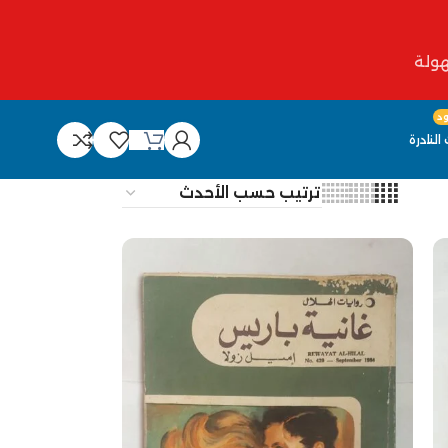
د
النادرة