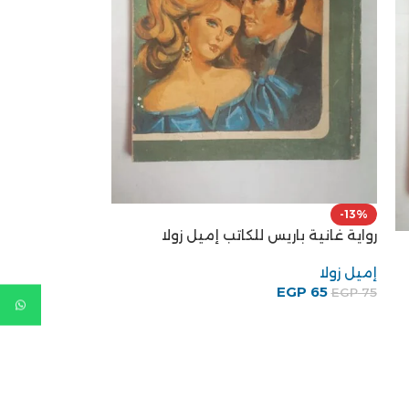
-13%
رواية غانية باريس للكاتب إميل زولا
إميل زولا
EGP
65
EGP
75