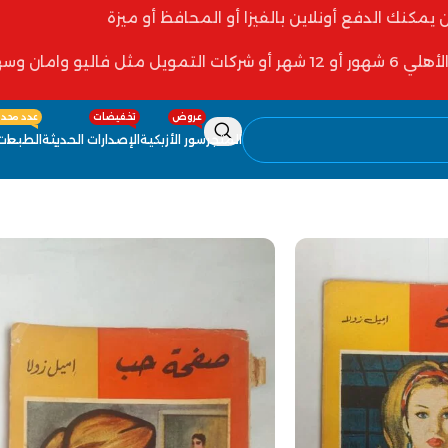
ن يمكنك الدفع أونلاين بالفيزا أو المحافظ أو ميزة
 فاليو وامان وسهولة
عروض
تخفيضات
عدد محدو
المتجر
سور الأزبكية
الإصدارات الحديثة
الطبعات 