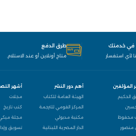
 في خدمتك
طرق الدفع
 لأي استفسار
متاح أونلاين أو عند الاستلام.
 المؤلفين
أهم دور النشر
أشهر التص
ق الحكيم
الهيئة العامة للكتاب
مجلات
سين
المركز القومي للترجمة
كتب تاريخ
 محفوظ
مكتبة مدبولي
مجلة ميكي
 منصور
الدار المصرية اللبنانية
تسويق وإدار