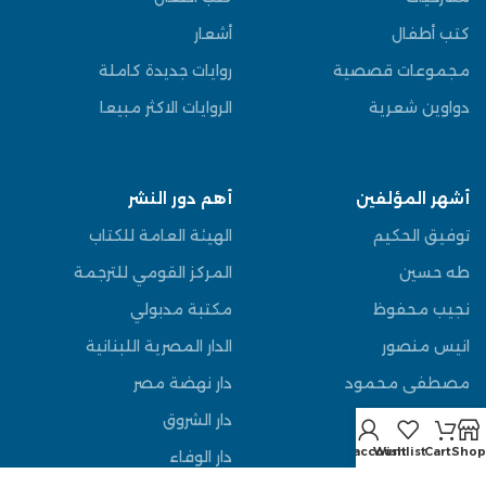
كتب أطفال
أشعار
مجموعات قصصية
روايات جديدة كاملة
دواوين شعرية
الروايات الاكثر مبيعا
أشهر المؤلفين
أهم دور النشر
توفيق الحكيم
الهيئة العامة للكتاب
طه حسين
المركز القومي للترجمة
نجيب محفوظ
مكتبة مدبولي
انيس منصور
الدار المصرية اللبنانية
مصطفى محمود
دار نهضة مصر
عباس العقاد
دار الشروق
My account
Wishlist
Cart
Shop
يوسف السباعي
دار الوفاء