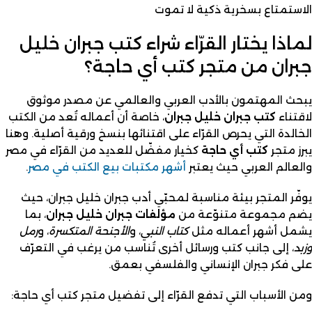
الاستمتاع بسخرية ذكية لا تموت
لماذا يختار القرّاء شراء كتب جبران خليل
جبران من متجر كتب أي حاجة؟
يبحث المهتمون بالأدب العربي والعالمي عن مصدر موثوق
لاقتناء
كتب
جبران خليل جبران
، خاصة أن أعماله تُعد من الكتب
الخالدة التي يحرص القرّاء على اقتنائها بنسخ ورقية أصلية. وهنا
يبرز متجر
كتب أي حاجة
كخيار مفضّل للعديد من القرّاء في مصر
والعالم العربي حيث يعتبر
أشهر مكتبات بيع الكتب في مصر
.
يوفّر المتجر بيئة مناسبة لمحبّي أدب جبران خليل جبران، حيث
يضم مجموعة متنوّعة من
مؤلفات جبران خليل جبران
، بما
يشمل أشهر أعماله مثل
كتاب النبي
، و
الأجنحة المتكسرة
، و
رمل
وزبد
، إلى جانب كتب ورسائل أخرى تُناسب من يرغب في التعرّف
على فكر جبران الإنساني والفلسفي بعمق.
ومن الأسباب التي تدفع القرّاء إلى تفضيل متجر كتب أي حاجة: