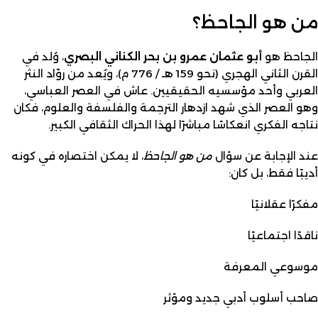
من هو الجاحظ؟
الجاحظ هو
أبو عثمان عمرو بن بحر الكناني البصري
، وُلد في
القرن الثاني الهجري (نحو 159 هـ / 776 م)، ويُعد من روّاد النثر
العربي وأحد مؤسسيه الحقيقيين. عاش في العصر العباسي،
وهو العصر الذي شهد ازدهار الترجمة والفلسفة والعلوم، فكان
نتاجه الفكري انعكاسًا مباشرًا لهذا الحراك الثقافي الكبير.
عند الإجابة عن سؤال
من هو الجاحظ
، لا يمكن اختصاره في كونه
أديبًا فقط، بل كان:
مفكرًا عقلانيًا
ناقدًا اجتماعيًا
موسوعي المعرفة
صاحب أسلوب أدبي جديد ومؤثر