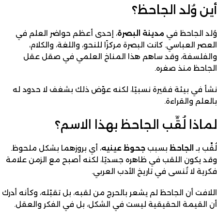
أين وُلد الجاحظ؟
وُلد الجاحظ في
مدينة البصرة
، إحدى أعظم حواضر العلم في
العصر العباسي. كانت البصرة مركزًا للنحو، واللغة، والكلام،
والفلسفة، وقد ساهم هذا المناخ العلمي في صقل عقل
الجاحظ منذ صغره.
نشأ في بيئة فقيرة نسبيًا، لكنه عوّض ذلك بشغف لا حدود له
بالعلم والقراءة.
لماذا لُقِّب الجاحظ بهذا الاسم؟
لُقِّب بـ
الجاحظ
بسبب
جحوظ عينيه
، أي بروزهما بشكل ملحوظ.
وقد يكون اللقب في ظاهره جسديًا، لكنه أصبح مع الزمن علامة
فكرية لا تُنسى في تاريخ الأدب العربي.
اللافت أن الجاحظ لم يشعر بالحرج من لقبه، بل تقبّله، وكأنه أدرك
أن القيمة الحقيقية ليست في الشكل، بل في الفكر والعقل.