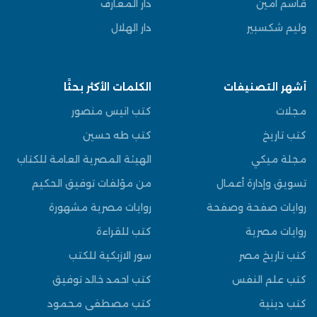
قاسم امين
دار المعارف
وليم شكسبير
دار الهلال
أشهر التصنيفات
الكلمات الأكثر بحثًا
مجلات
كتب انيس منصور
كتب تاريخ
كتب طه حسين
مجلة ميكي
الهيئة المصرية العامة للكتاب
تسويق وإدارة أعمال
من مؤلفات توفيق الحكيم
روايات صفحة وصفحة
روايات مصرية مشهورة
روايات مصرية
كتب للقراءة
كتب تاريخ مصر
سور الازبكية للكتب
كتب علم النفس
كتب احمد خالد توفيق
كتب دينية
كتب مصطفى محمود