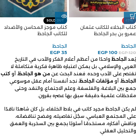
SOLD OUT
-17%
كتاب البخلاء للكاتب عثمان
كتاب موجز المحاسن والأضداد
عمرو بن بحر الجاحظ
للكاتب الجاحظ
الجاحظ
الجاحظ
EGP
35
EGP
100
EGP
120
يُعد
الجاحظ
واحدًا من أعظم أعلام الفكر والأدب في التاريخ
العربي والإسلامي، بل يمكن اعتباره ظاهرة فكرية متكاملة لا
تقتصر على الأدب وحده. فعند البحث عن
من هو الجاحظ
، أو
كتب
الجاحظ
، أو
مؤلفات الجاحظ
، نجد أنفسنا أمام عقل موسوعي
جمع بين البلاغة، والفلسفة، وعلم الاجتماع، والنقد، وحتى
ملاحظات علمية دقيقة سبق بها عصره بقرون.
لم يكن الجاحظ مجرد كاتب في بلاط الخلفاء، بل كان شاهدًا ناقدًا
على المجتمع العباسي، سجّل تفاصيله، وفضح تناقضاته،
وناقش أفكاره، مستخدمًا أسلوبًا يجمع بين السخرية والعمق
والتحليل العقلي.