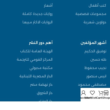
كتب أطفال
أشعار
مجموعات قصصية
روايات جديدة كاملة
دواوين شعرية
الروايات الاكثر مبيعا
أشهر المؤلفين
أهم دور النشر
توفيق الحكيم
الهيئة العامة للكتاب
طه حسين
المركز القومي للترجمة
نجيب محفوظ
مكتبة مدبولي
انيس منصور
الدار المصرية اللبنانية
مصطفى محمود
دار نهضة مصر
عباس العقاد
دار الشروق
My account
Wishlist
Cart
Shop
يوسف السباعي
دار الوفاء
قاسم امين
دار المعارف