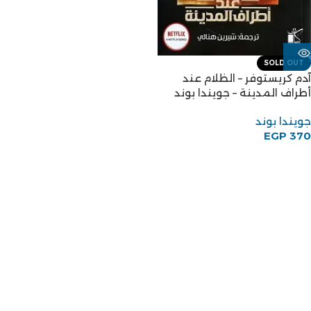
SOLD OUT
آدم كريستوفر – الظلام عند
أطراف المدينة – جويندا بوند
جويندا بوند
EGP
370