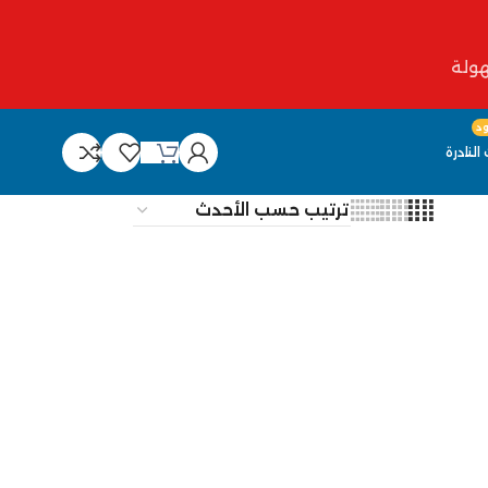
د
النادرة