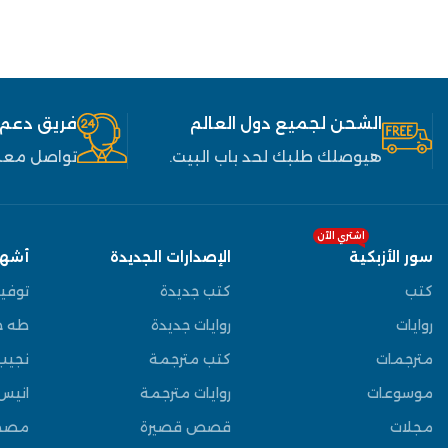
الشحن لجميع دول العالم
فريق دعم
هيوصلك طلبك لحد باب البيت.
تواصل معنا
اشتري الآن
سور الأزبكية
الإصدارات الجديدة
أشهر
كتب
كتب جديدة
توفي
روايات
روايات جديدة
طه ح
مترجمات
كتب مترجمة
نجيب
موسوعات
روايات مترجمة
انيس
مجلات
قصص قصيرة
مصط