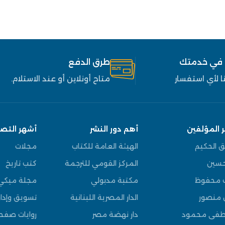
 في خدمتك
طرق الدفع
 لأي استفسار
متاح أونلاين أو عند الاستلام.
 المؤلفين
أهم دور النشر
أشهر التص
ق الحكيم
الهيئة العامة للكتاب
مجلات
سين
المركز القومي للترجمة
كتب تاريخ
 محفوظ
مكتبة مدبولي
مجلة ميكي
 منصور
الدار المصرية اللبنانية
تسويق وإدار
فى محمود
دار نهضة مصر
روايات صف