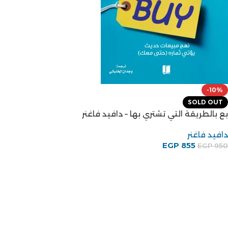
-10%
SOLD OUT
بع بالطريقة التي تشتري بها – دافيد فاغنر
دافيد فاغنر
EGP
855
EGP
950