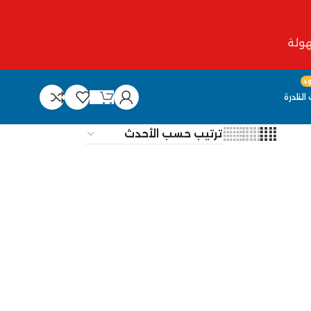
د
النادرة