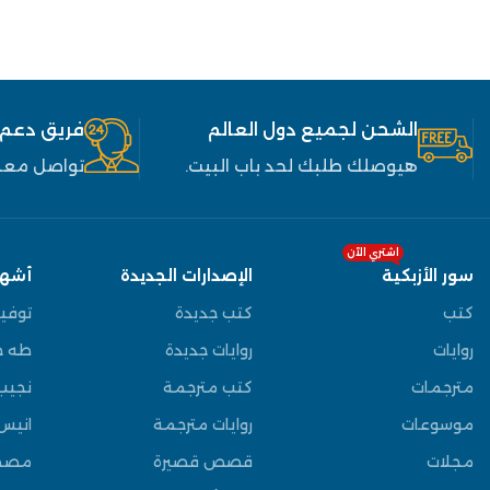
الشحن لجميع دول العالم
فريق دعم
هيوصلك طلبك لحد باب البيت.
تواصل معنا
اشتري الآن
سور الأزبكية
الإصدارات الجديدة
أشهر
كتب
كتب جديدة
توفي
روايات
روايات جديدة
طه ح
مترجمات
كتب مترجمة
نجيب
موسوعات
روايات مترجمة
انيس
مجلات
قصص قصيرة
مصط