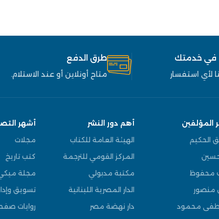
 في خدمتك
طرق الدفع
 لأي استفسار
متاح أونلاين أو عند الاستلام.
 المؤلفين
أهم دور النشر
أشهر التص
ق الحكيم
الهيئة العامة للكتاب
مجلات
سين
المركز القومي للترجمة
كتب تاريخ
 محفوظ
مكتبة مدبولي
مجلة ميكي
 منصور
الدار المصرية اللبنانية
تسويق وإدار
فى محمود
دار نهضة مصر
روايات صف