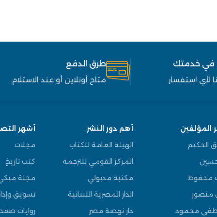
 في خدمتك
طرق الدفع
 لأي استفسار
متاح أونلاين أو عند الاستلام.
 المؤلفين
أهم دور النشر
أشهر التص
ق الحكيم
الهيئة العامة للكتاب
مجلات
سين
المركز القومي للترجمة
كتب تاريخ
 محفوظ
مكتبة مدبولي
مجلة ميكي
 منصور
الدار المصرية اللبنانية
تسويق وإدار
فى محمود
دار نهضة مصر
روايات صف