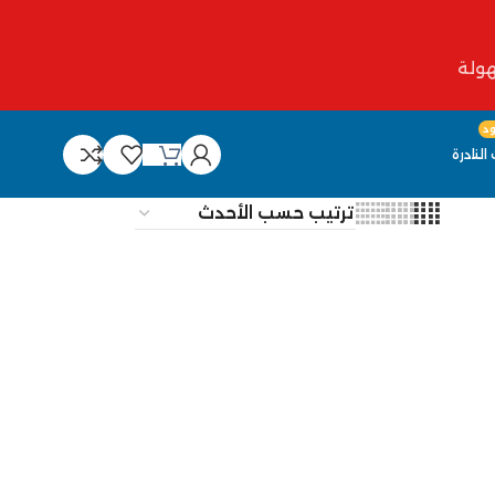
د
النادرة