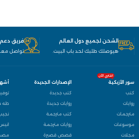
الشحن لجميع دول العالم
فريق دعم
هيوصلك طلبك لحد باب البيت.
تواصل معنا
اشتري الآن
سور الأزبكية
الإصدارات الجديدة
أشهر
كتب
كتب جديدة
توفي
روايات
روايات جديدة
طه ح
مترجمات
كتب مترجمة
نجيب
موسوعات
روايات مترجمة
انيس
مجلات
قصص قصيرة
مصط