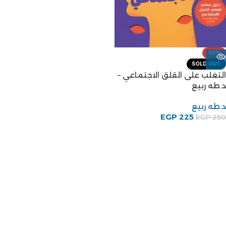
-10%
SOLD OUT
التغلب على القلق الاجتماعي –
د.طه ربيع
د.طه ربيع
EGP
225
EGP
250