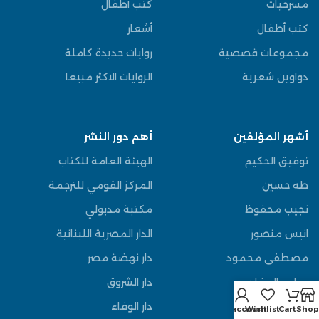
مسرحيات
كتب أطفال
كتب أطفال
أشعار
مجموعات قصصية
روايات جديدة كاملة
دواوين شعرية
الروايات الاكثر مبيعا
أشهر المؤلفين
أهم دور النشر
توفيق الحكيم
الهيئة العامة للكتاب
طه حسين
المركز القومي للترجمة
نجيب محفوظ
مكتبة مدبولي
انيس منصور
الدار المصرية اللبنانية
مصطفى محمود
دار نهضة مصر
عباس العقاد
دار الشروق
يوسف السباعي
دار الوفاء
My account
Wishlist
Cart
Shop