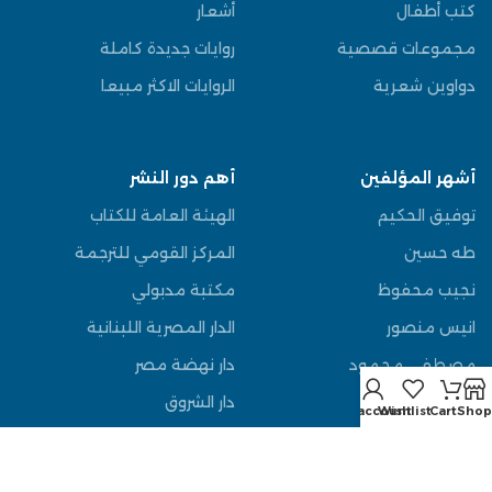
كتب أطفال
أشعار
مجموعات قصصية
روايات جديدة كاملة
دواوين شعرية
الروايات الاكثر مبيعا
أشهر المؤلفين
أهم دور النشر
توفيق الحكيم
الهيئة العامة للكتاب
طه حسين
المركز القومي للترجمة
نجيب محفوظ
مكتبة مدبولي
انيس منصور
الدار المصرية اللبنانية
مصطفى محمود
دار نهضة مصر
عباس العقاد
دار الشروق
My account
Wishlist
Cart
Shop
يوسف السباعي
دار الوفاء
قاسم امين
دار المعارف