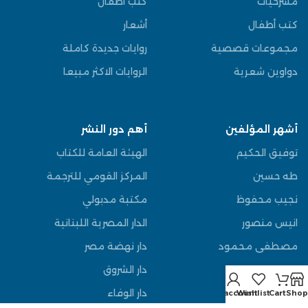
مسرحيات
كتب أطفال
كتب أطفال
أشعار
مجموعات قصصية
روايات جديدة كاملة
دواوين شعرية
الروايات الاكثر مبيعا
أشهر المؤلفين
أهم دور النشر
توفيق الحكيم
الهيئة العامة للكتاب
طه حسين
المركز القومي للترجمة
نجيب محفوظ
مكتبة مدبولي
انيس منصور
الدار المصرية اللبنانية
مصطفى محمود
دار نهضة مصر
عباس العقاد
دار الشروق
يوسف السباعي
دار الوفاء
My account
Wishlist
Cart
Shop