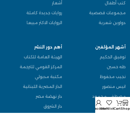
كتب أطفال
أشعار
مجموعات قصصية
روايات جديدة كاملة
دواوين شعرية
الروايات الاكثر مبيعا
أشهر المؤلفين
أهم دور النشر
توفيق الحكيم
الهيئة العامة للكتاب
طه حسين
المركز القومي للترجمة
نجيب محفوظ
مكتبة مدبولي
انيس منصور
الدار المصرية اللبنانية
مصطفى محمود
دار نهضة مصر
عباس العقاد
دار الشروق
My account
Wishlist
Cart
Shop
يوسف السباعي
دار الوفاء
قاسم امين
دار المعارف