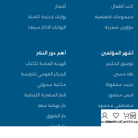
كتب أطفال
أشعار
مجموعات قصصية
روايات جديدة كاملة
دواوين شعرية
الروايات الاكثر مبيعا
أشهر المؤلفين
أهم دور النشر
توفيق الحكيم
الهيئة العامة للكتاب
طه حسين
المركز القومي للترجمة
نجيب محفوظ
مكتبة مدبولي
انيس منصور
الدار المصرية اللبنانية
مصطفى محمود
دار نهضة مصر
عباس العقاد
دار الشروق
My account
Wishlist
Cart
Shop
يوسف السباعي
دار الوفاء
قاسم امين
دار المعارف