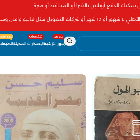
ن يمكنك الدفع أونلاين بالفيزا أو المحافظ أو ميزة
 فاليو وامان وسهولة
عروض
تخفيضات
عدد محدو
المتجر
سور الأزبكية
الإصدارات الحديثة
الطبعات 