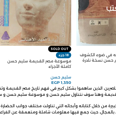
SOLD OUT
يخه في ضوء الكشوف
18 جزء
م حسن نسخة نادرة
موسوعة مصر القديمة سليم حسن
كاملة الأجزاء
سليم حسن
EGP
1,350
معاصرين، الذين ساهموا بشكل كبير في فهم تاريخ مصر القديمة وثق
لقديمة
وهنا سوف نتناول
سليم حسن و موسوعة سليم حسن و سل
رة من خلال كتاباته وأبحاثه التي تناولت مختلف جوانب الحضار
ين بالمجال، حيث جمع فيها معلومات شاملة ومتعمقة عن الفراعنة 