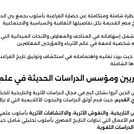
نظرة شاملة ومتكاملة عن حضارة الفراعنة بأسلوب يجمع بين ال
خ مصر القديمة بكل تفاصيلها الثقافية والسياسية والاجتماعية.
ليشمل إسهاماته في المتاحف والمعارض والأبحاث الميدانية ال
 شخصية لامعة في عالم الأثرياء والمؤرخين المعاصرين.
حيث برزت تفانيه واهتماماته في استكشاف وتوثيق تاريخ الفراع
ا الشاملة.
صريين ومؤسس الدراسات الحديثة في علم
الذين أثروا بشكل كبير في مجال الدراسات الأثرية والتاريخية للح
ي القديم
، حيث قدم أوثق الدراسات والبحوث الأكاديمية التي لا تزال
لتاريخية، والنقوش الأثرية، والاكتشافات الأثرية
بأسلوب علمي 
 الأعمال التي تناولت التاريخ المصري بأسلوب تحليلي شامل، 
 والدراسات اللغوية
.