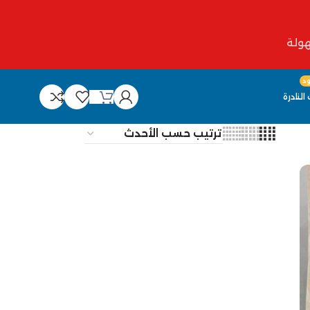
د
النادرة