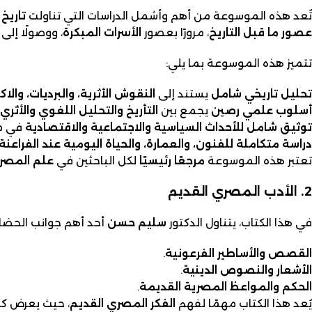
تُعد هذه الموسوعة من أهم وأشمل الدراسات التي تناولت
تاريخ
عصور ما قبل التاريخ
، مرورًا بعصور
الأسرات المبكرة
، ووصولًا إلى
تتميز هذه الموسوعة بما يلي:
تحليل تاريخي شامل
يستند إلى
النقوش الأثرية، والبرديات، والا
أسلوب علمي رصين
يجمع بين
التأريخ والتحليل اللغوي والأثري
توثيق شامل للأحداث السياسية والاجتماعية والاقتصادية
في مص
دراسة متكاملة للفنون، والعمارة، والحياة اليومية عند الفراعنة
تعتبر هذه الموسوعة
مرجعًا رئيسيًا
لكل الباحثين في
علم المصر
2. الأدب المصري القديم
في هذا الكتاب، يتناول الدكتور
سليم حسن
أحد أهم جوانب الحضار
القصص والأساطير الفرعونية
.
الأشعار والنصوص الدينية
.
الحكم والمواعظ المصرية القديمة
.
يُعد هذا الكتاب مهمًا لفهم
الفكر المصري القديم
، حيث يعرض كي