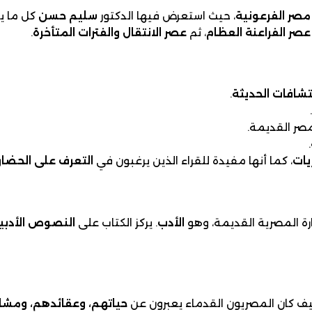
 مصر الفرعونية
، حيث استعرض فيها الدكتور
سليم حسن
كل ما يت
عصر الفراعنة العظام
، ثم
عصر الانتقال والفترات المتأخرة
.
كتشافات الحديثة
.
.
ر القديمة.
.
يات
، كما أنها مفيدة للقراء الذين يرغبون في
التعرف على الحضا
ة المصرية القديمة، وهو
الأدب
. يركز الكتاب على
النصوص الأدبي
ف كان المصريون القدماء يعبرون عن
حياتهم، وعقائدهم، ومشا