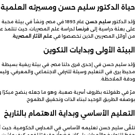
حياة الدكتور سليم حسن ومسيرته العلمية
وُلد الدكتور
سليم حسن
عام 1893 في مصر، ونشأ في بيئة محبة للعلم والثقافة. بدأ دراسته في
على بعثة دراسية إلى
فرنسا
لدراسة علم المصريات، حيث تتلمذ عل
من أوائل المصريين الذين تخصصوا في
علم الآثار المصرية
.
البيئة الأولى وبدايات التكوين
وُلد سليم حسن في إحدى قرى دلتا مصر، في بيئة ريفية بسيطة لم ت
محيط يرى في التعليم وسيلة للترقي الاجتماعي والمعرفي، وليس مجر
ودقة الملاحظة.
مرّ في طفولته بظروف أسرية صعبة، وهو ما جعله ينضج مبكرًا وي
بوصفه الطريق الوحيد لبناء الذات وتحقيق الطموح.
التعليم الأساسي وبداية الاهتمام بالتاريخ
تلقّى سليم حسن تعليمه الأساسي في المدارس الحكومية، حيث أظهر ت
حفظ للتواريخ والأحداث، بل كان فضولًا حقيقيًا لفهم كيف عاشت ا