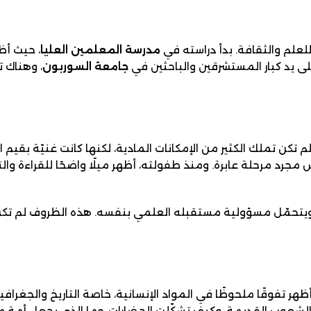
مدرسة المعلمين العليا
، حيث أظه
ى يد كبار المستشرقين والباحثين في
جامعة السوربون
، وهناك 
كن تملك الكثير من الإمكانات المادية، لكنها كانت غنيّة بقيم 
د مرحلة عابرة. ومنذ طفولته، أظهر ميلًا واضحًا للقراءة والتعل
تحمّل مسؤولية مستقبله العلمي بنفسه. هذه الظروف لم تكن عائق
فوقًا ملحوظًا في المواد الإنسانية، خاصة التاريخ والجغرافيا و
لشعوب القديمة، وكيف تشكّلت الحضارات، وما الذي يجعل أمة ما ق