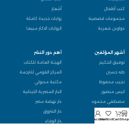
كتب أطفال
أشعار
مجموعات قصصية
روايات جديدة كاملة
دواوين شعرية
الروايات الاكثر مبيعا
أشهر المؤلفين
أهم دور النشر
توفيق الحكيم
الهيئة العامة للكتاب
طه حسين
المركز القومي للترجمة
نجيب محفوظ
مكتبة مدبولي
انيس منصور
الدار المصرية اللبنانية
مصطفى محمود
دار نهضة مصر
عباس العقاد
دار الشروق
My account
Wishlist
Cart
Shop
يوسف السباعي
دار الوفاء