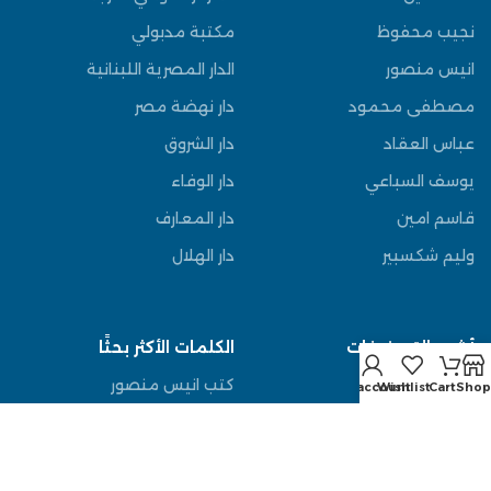
نجيب محفوظ
مكتبة مدبولي
انيس منصور
الدار المصرية اللبنانية
مصطفى محمود
دار نهضة مصر
عباس العقاد
دار الشروق
يوسف السباعي
دار الوفاء
قاسم امين
دار المعارف
وليم شكسبير
دار الهلال
أشهر التصنيفات
الكلمات الأكثر بحثًا
مجلات
كتب انيس منصور
My account
Wishlist
Cart
Shop
كتب تاريخ
كتب طه حسين
مجلة ميكي
الهيئة المصرية العامة للكتاب