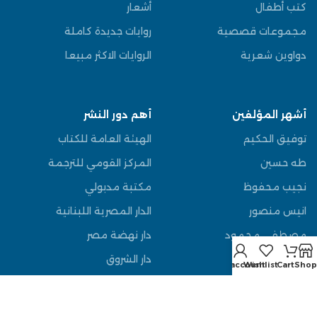
كتب أطفال
أشعار
مجموعات قصصية
روايات جديدة كاملة
دواوين شعرية
الروايات الاكثر مبيعا
أشهر المؤلفين
أهم دور النشر
توفيق الحكيم
الهيئة العامة للكتاب
طه حسين
المركز القومي للترجمة
نجيب محفوظ
مكتبة مدبولي
انيس منصور
الدار المصرية اللبنانية
مصطفى محمود
دار نهضة مصر
عباس العقاد
دار الشروق
My account
Wishlist
Cart
Shop
يوسف السباعي
دار الوفاء
قاسم امين
دار المعارف