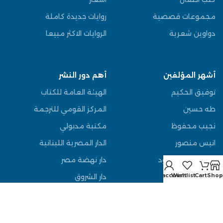
مجموعات قصصية
روايات جديدة كاملة
دواوين شعرية
الروايات الاكثر مبيعا
أشهر المؤلفين
أهم دور النشر
توفيق الحكيم
الهيئة العامة للكتاب
طه حسين
المركز القومي للترجمة
نجيب محفوظ
مكتبة مدبولي
انيس منصور
الدار المصرية اللبنانية
مصطفى محمود
دار نهضة مصر
My account
Wishlist
Cart
Shop
عباس العقاد
دار الشروق
يوسف السباعي
دار الوفاء
قاسم امين
دار المعارف