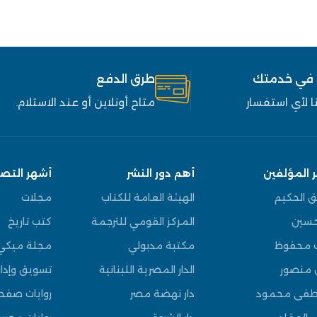
 في خدمتك
طرق الدفع
 لأي استفسار
متاح أونلاين أو عند الاستلام.
 المؤلفين
أهم دور النشر
أشهر التص
ق الحكيم
الهيئة العامة للكتاب
مجلات
سين
المركز القومي للترجمة
كتب تاريخ
 محفوظ
مكتبة مدبولي
مجلة ميكي
 منصور
الدار المصرية اللبنانية
تسويق وإدار
فى محمود
دار نهضة مصر
روايات صف