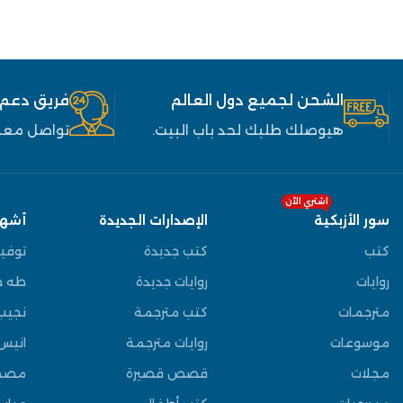
الشحن لجميع دول العالم
فريق دعم
هيوصلك طلبك لحد باب البيت.
تواصل معنا
اشتري الآن
سور الأزبكية
الإصدارات الجديدة
أشهر
كتب
كتب جديدة
توفي
روايات
روايات جديدة
طه ح
مترجمات
كتب مترجمة
نجيب
موسوعات
روايات مترجمة
انيس
مجلات
قصص قصيرة
مصط