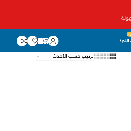
د
النادرة