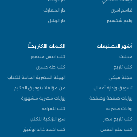
قاسم امين
دار المعارف
وليم شكسبير
دار الهلال
أشهر التصنيفات
الكلمات الأكثر بحثًا
مجلات
كتب انيس منصور
كتب تاريخ
كتب طه حسين
مجلة ميكي
الهيئة المصرية العامة للكتاب
تسويق وإدارة أعمال
من مؤلفات توفيق الحكيم
روايات صفحة وصفحة
روايات مصرية مشهورة
روايات مصرية
كتب للقراءة
كتب تاريخ مصر
سور الازبكية للكتب
كتب علم النفس
كتب احمد خالد توفيق