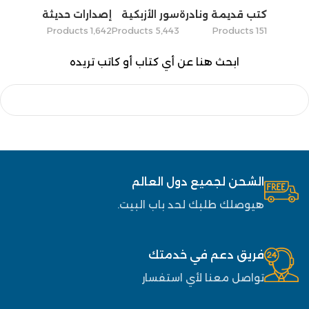
كتب قديمة ونادرة
سور الأزبكية
إصدارات حديثة
1٬642 Products
5٬443 Products
151 Products
ابحث هنا عن أي كتاب أو كاتب تريده
الشحن لجميع دول العالم
هيوصلك طلبك لحد باب البيت.
فريق دعم في خدمتك
تواصل معنا لأي استفسار