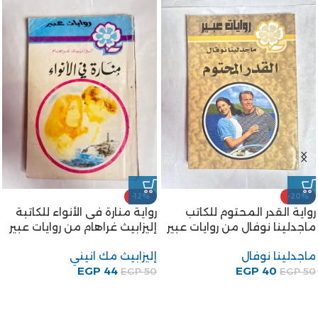
-12%
-20%
رواية القدر المحتوم للكاتب
رواية منارة فى الأنواء للكاتبة
ماجدلينا نوفال من روايات عبير
إليزابيث غراهام من روايات عبير
ماجدلينا نوفال
إليزابيث مك انيني
EGP
44
EGP
40
EGP
50
EGP
50