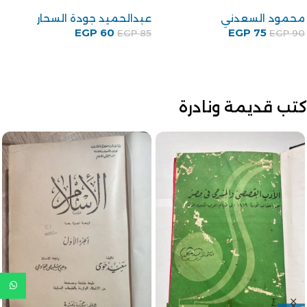
محمود السعدني
عبدالحميد جودة السحار
EGP
60
EGP
75
EGP
85
EGP
90
كتب قديمة ونادرة