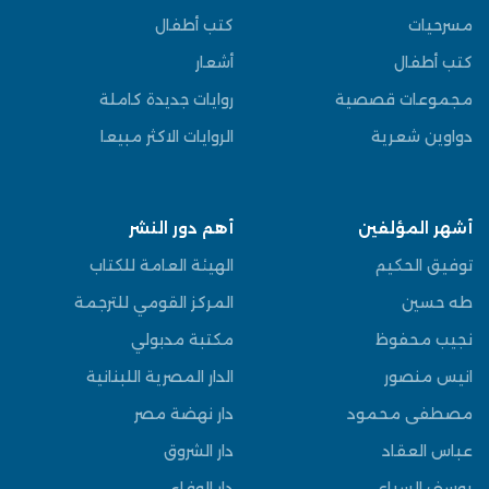
مسرحيات
كتب أطفال
كتب أطفال
أشعار
مجموعات قصصية
روايات جديدة كاملة
دواوين شعرية
الروايات الاكثر مبيعا
أشهر المؤلفين
أهم دور النشر
توفيق الحكيم
الهيئة العامة للكتاب
طه حسين
المركز القومي للترجمة
نجيب محفوظ
مكتبة مدبولي
انيس منصور
الدار المصرية اللبنانية
مصطفى محمود
دار نهضة مصر
عباس العقاد
دار الشروق
يوسف السباعي
دار الوفاء