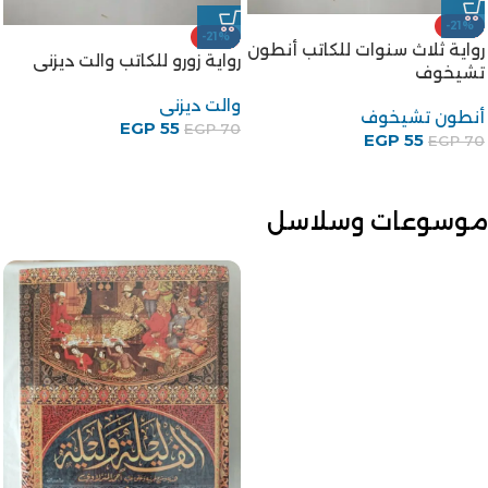
-21%
-21%
رواية ثلاث سنوات للكاتب أنطون
رواية زورو للكاتب والت ديزنى
تشيخوف
والت ديزنى
أنطون تشيخوف
EGP
55
EGP
70
EGP
55
EGP
70
موسوعات وسلاسل