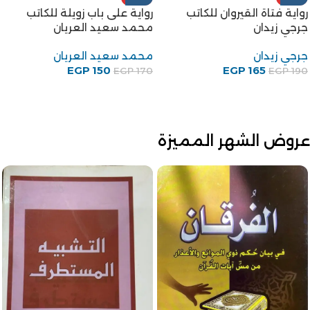
ب
رواية شجرة الدر للكاتب محمد
رواية أبو دولامة مضحك
سعيد العريان
الخليفة للكاتب على احمد
باكثير
محمد سعيد العريان
75
EGP
علي أحمد باكثير
EGP
100
EGP
88
EGP
100
عروض الشهر المميزة