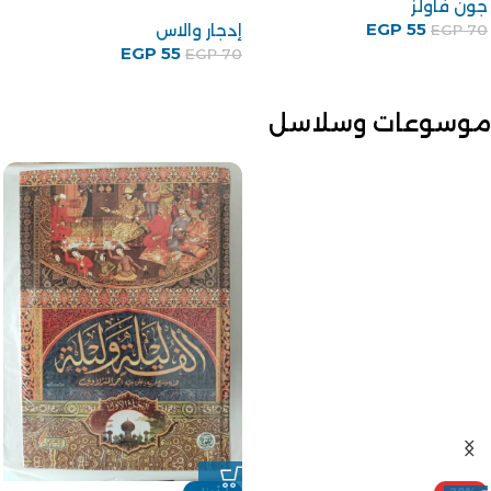
جون فاولز
EGP
55
إدجار والاس
EGP
70
EGP
55
EGP
70
موسوعات وسلاسل