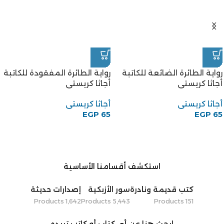
رواية الطائرة الضائعة للكاتبة
رواية الطائرة المفقودة للكاتبة
أجاثا كريستى
أجاثا كريستى
أجاثا كريستى
أجاثا كريستى
EGP
65
EGP
65
استكشف أقسامنا الأساسية
كتب قديمة ونادرة
سور الأزبكية
إصدارات حديثة
1٬642 Products
5٬443 Products
151 Products
ابحث هنا عن أي كتاب أو كاتب تريده