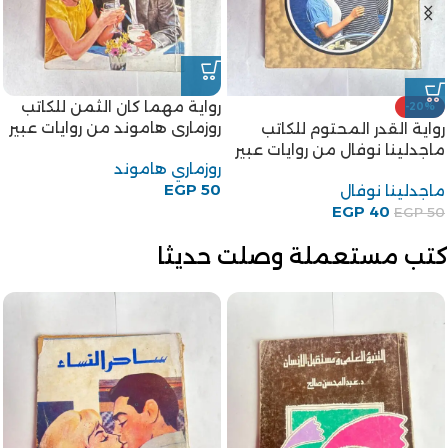
رواية الزوج المنسي للكاتبة
رواية شراع فى الليل من روايات
إليزابيث اوغست من روايات عبير
احلام
إليزابيث اوغست
50
EGP
EGP
50
كتب مستعملة وصلت حديثا