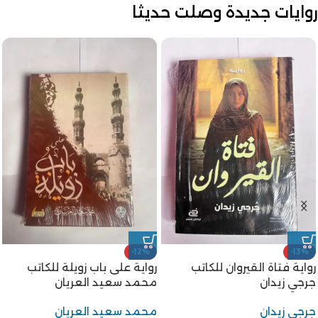
روايات جديدة وصلت حديثا
-12%
-25%
رواية شجرة الدر للكاتب محمد
رواية أبو دولامة مضحك
سعيد العريان
الخليفة للكاتب على احمد
باكثير
محمد سعيد العريان