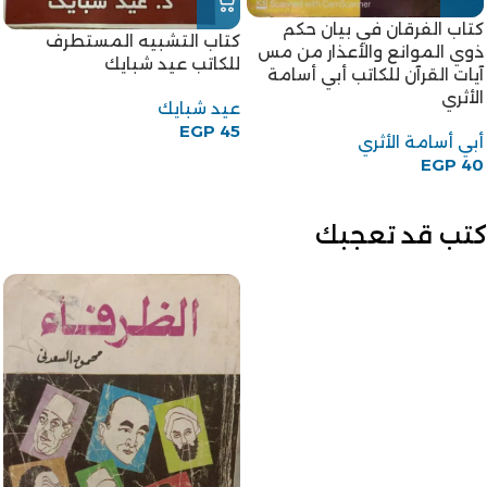
كتاب الفرقان في بيان حكم
كتاب التشبيه المستطرف
ذوي الموانع والأعذار من مس
للكاتب عيد شبايك
آيات القرآن للكاتب أبي أسامة
الأثري
عيد شبايك
EGP
45
أبي أسامة الأثري
EGP
40
كتب قد تعجبك