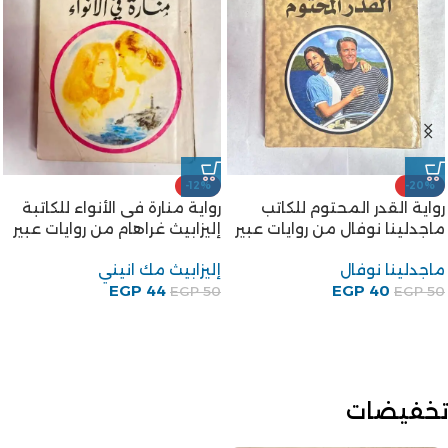
-12%
-20%
رواية القدر المحتوم للكاتب
رواية منارة فى الأنواء للكاتبة
ماجدلينا نوفال من روايات عبير
إليزابيث غراهام من روايات عبير
ماجدلينا نوفال
إليزابيث مك انيني
EGP
44
EGP
40
EGP
50
EGP
50
تخفيضات