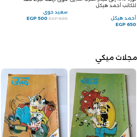
للكاتب أحمد هيكل
سعيد حوى
أحمد هيكل
EGP
500
EGP
600
EGP
650
مجلات ميكي