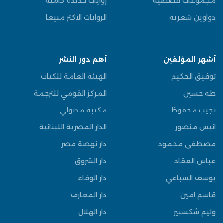
مجموعات قصصية
روايات جديدة كاملة
دواوين شعرية
الروايات الاكثر مبيعا
أشهر المؤلفين
أهم دور النشر
توفيق الحكيم
الهيئة العامة للكتاب
طه حسين
المركز القومي للترجمة
نجيب محفوظ
مكتبة مدبولي
انيس منصور
الدار المصرية اللبنانية
مصطفى محمود
دار نهضة مصر
عباس العقاد
دار الشروق
يوسف السباعي
دار الوفاء
قاسم امين
دار المعارف
وليم شكسبير
دار الهلال