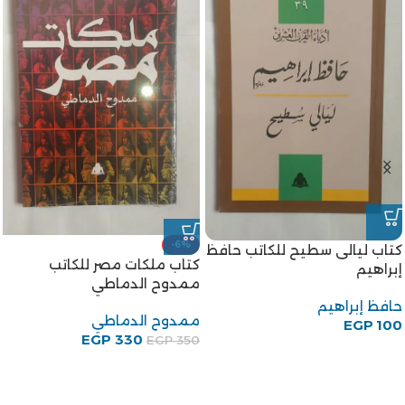
كتاب جنة الحيوان للكاتب طه
كتاب مجتمع مصر والشام زمن
حسين
المماليك الجراكسة للكاتبة
إيمان محمود إسماعيل
طه حسين
EGP
100
إيمان محمود إسماعيل
EGP
150