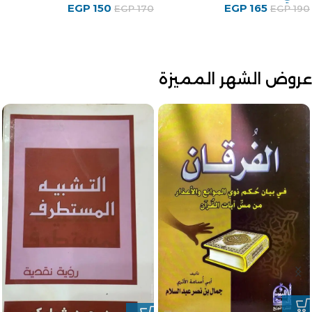
75
EGP
علي أحمد باكثير
EGP
100
EGP
88
EGP
100
عروض الشهر المميزة