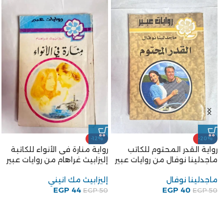
-12%
-20%
رواية القدر المحتوم للكاتب
رواية منارة فى الأنواء للكاتبة
ماجدلينا نوفال من روايات عبير
إليزابيث غراهام من روايات عبير
ماجدلينا نوفال
إليزابيث مك انيني
EGP
44
EGP
40
EGP
50
EGP
50