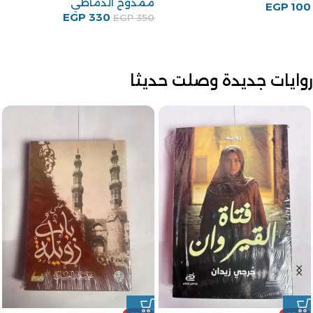
ممدوح الدماطي
EGP
100
EGP
330
EGP
350
روايات جديدة وصلت حديثا