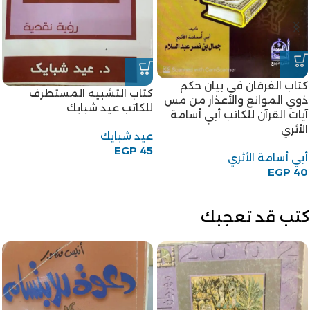
كتاب الفرقان في بيان حكم
كتاب التشبيه المستطرف
ذوي الموانع والأعذار من مس
للكاتب عيد شبايك
آيات القرآن للكاتب أبي أسامة
الأثري
عيد شبايك
EGP
45
أبي أسامة الأثري
EGP
40
كتب قد تعجبك