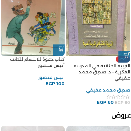
كتاب دعوة للابتسام للكاتب
-25%
أنيس منصور
التربية الخلقية في المدرسة
الفكرية – د. صديق محمد
انيس منصور
عفيفي
EGP
100
صديق محمد عفيفي
EGP
60
EGP
80
عروض