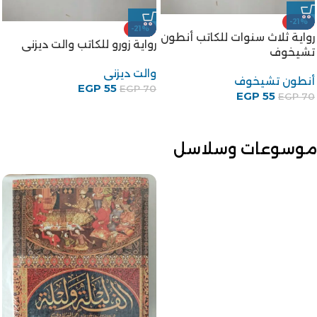
-21%
-21%
رواية ثلاث سنوات للكاتب أنطون
رواية زورو للكاتب والت ديزنى
تشيخوف
والت ديزنى
أنطون تشيخوف
EGP
55
EGP
70
EGP
55
EGP
70
موسوعات وسلاسل