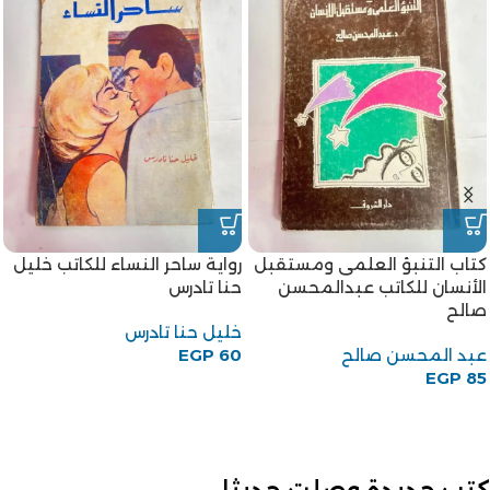
كتاب التنبؤ العلمى ومستقبل
رواية ساحر النساء للكاتب خليل
الأنسان للكاتب عبدالمحسن
حنا تادرس
صالح
خليل حنا تادرس
عبد المحسن صالح
60
EGP
EGP
85