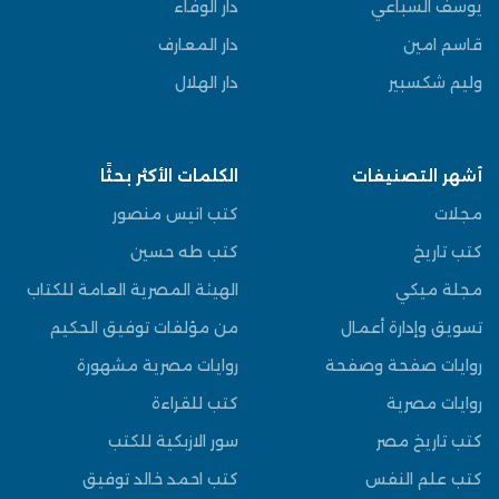
يوسف السباعي
دار الوفاء
قاسم امين
دار المعارف
وليم شكسبير
دار الهلال
أشهر التصنيفات
الكلمات الأكثر بحثًا
مجلات
كتب انيس منصور
كتب تاريخ
كتب طه حسين
مجلة ميكي
الهيئة المصرية العامة للكتاب
تسويق وإدارة أعمال
من مؤلفات توفيق الحكيم
روايات صفحة وصفحة
روايات مصرية مشهورة
روايات مصرية
كتب للقراءة
كتب تاريخ مصر
سور الازبكية للكتب
كتب علم النفس
كتب احمد خالد توفيق