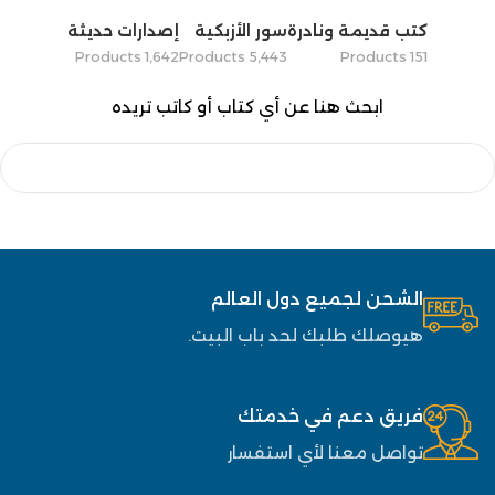
كتب قديمة ونادرة
سور الأزبكية
إصدارات حديثة
1٬642 Products
5٬443 Products
151 Products
ابحث هنا عن أي كتاب أو كاتب تريده
الشحن لجميع دول العالم
هيوصلك طلبك لحد باب البيت.
فريق دعم في خدمتك
تواصل معنا لأي استفسار