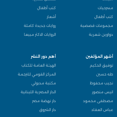
مسرحيات
كتب أطفال
كتب أطفال
أشعار
مجموعات قصصية
روايات جديدة كاملة
دواوين شعرية
الروايات الاكثر مبيعا
أشهر المؤلفين
أهم دور النشر
توفيق الحكيم
الهيئة العامة للكتاب
طه حسين
المركز القومي للترجمة
نجيب محفوظ
مكتبة مدبولي
انيس منصور
الدار المصرية اللبنانية
مصطفى محمود
دار نهضة مصر
عباس العقاد
دار الشروق