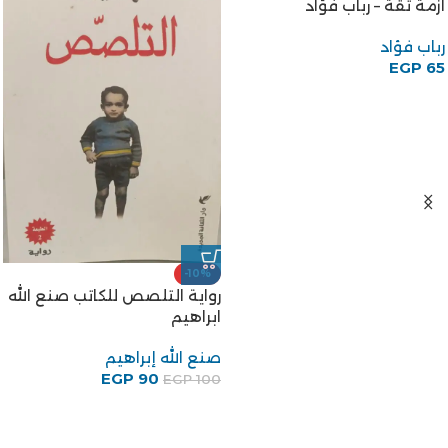
أزمة ثقة – رباب فؤاد
رباب فؤاد
EGP
65
-10%
رواية التلصص للكاتب صنع الله
ابراهيم
صنع الله إبراهيم
EGP
90
EGP
100