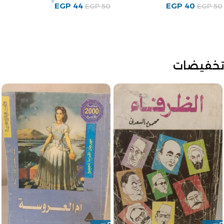
EGP
44
EGP
40
EGP
50
EGP
50
تخفيضات