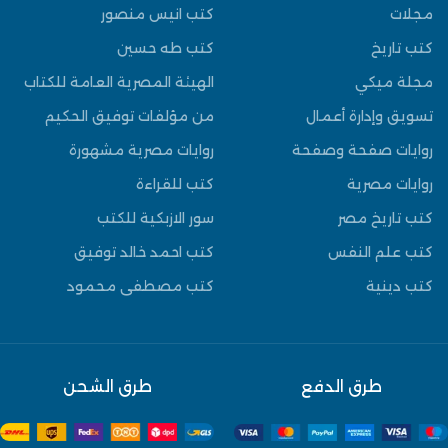
مجلات
كتب انيس منصور
كتب تاريخ
كتب طه حسين
مجلة ميكي
الهيئة المصرية العامة للكتاب
تسويق وإدارة أعمال
من مؤلفات توفيق الحكيم
روايات صفحة وصفحة
روايات مصرية مشهورة
روايات مصرية
كتب للقراءة
كتب تاريخ مصر
سور الازبكية للكتب
كتب علم النفس
كتب احمد خالد توفيق
كتب دينية
كتب مصطفى محمود
طرق الدفع
طرق الشحن