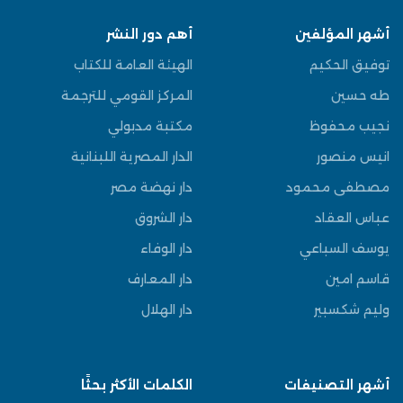
أشهر المؤلفين
أهم دور النشر
توفيق الحكيم
الهيئة العامة للكتاب
طه حسين
المركز القومي للترجمة
نجيب محفوظ
مكتبة مدبولي
انيس منصور
الدار المصرية اللبنانية
مصطفى محمود
دار نهضة مصر
عباس العقاد
دار الشروق
يوسف السباعي
دار الوفاء
قاسم امين
دار المعارف
وليم شكسبير
دار الهلال
أشهر التصنيفات
الكلمات الأكثر بحثًا