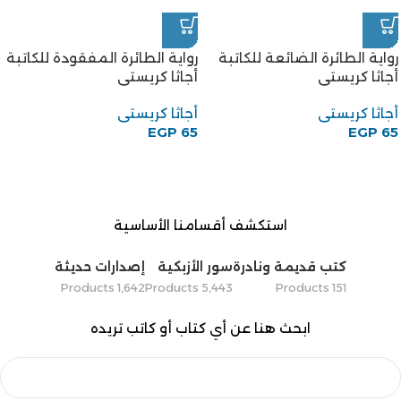
رواية الطائرة الضائعة للكاتبة
رواية الطائرة المفقودة للكاتبة
أجاثا كريستى
أجاثا كريستى
أجاثا كريستى
أجاثا كريستى
EGP
65
EGP
65
استكشف أقسامنا الأساسية
كتب قديمة ونادرة
سور الأزبكية
إصدارات حديثة
1٬642 Products
5٬443 Products
151 Products
ابحث هنا عن أي كتاب أو كاتب تريده