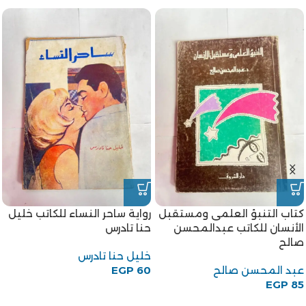
كتاب التنبؤ العلمى ومستقبل
رواية ساحر النساء للكاتب خليل
الأنسان للكاتب عبدالمحسن
حنا تادرس
صالح
خليل حنا تادرس
عبد المحسن صالح
60
EGP
EGP
85