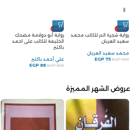
-12%
-25%
رواية شجرة الدر للكاتب محمد
رواية أبو دولامة مضحك
سعيد العريان
الخليفة للكاتب على احمد
باكثير
محمد سعيد العريان
75
EGP
علي أحمد باكثير
EGP
100
EGP
88
EGP
100
عروض الشهر المميزة