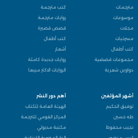
مترجمات
كتب مترجمة
موسوعات
روايات مترجمة
مجلات
قصص قصيرة
مسرحيات
كتب أطفال
كتب أطفال
أشعار
مجموعات قصصية
روايات جديدة كاملة
دواوين شعرية
الروايات الاكثر مبيعا
أشهر المؤلفين
أهم دور النشر
توفيق الحكيم
الهيئة العامة للكتاب
طه حسين
المركز القومي للترجمة
نجيب محفوظ
مكتبة مدبولي
انيس منصور
الدار المصرية اللبنانية