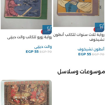
-21%
-21%
رواية ثلاث سنوات للكاتب أنطون
رواية زورو للكاتب والت ديزنى
تشيخوف
والت ديزنى
أنطون تشيخوف
EGP
55
EGP
70
EGP
55
EGP
70
موسوعات وسلاسل