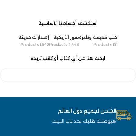
استكشف أقسامنا الأساسية
كتب قديمة ونادرة
سور الأزبكية
إصدارات حديثة
1٬642 Products
5٬443 Products
151 Products
ابحث هنا عن أي كتاب أو كاتب تريده
الشحن لجميع دول العالم
هيوصلك طلبك لحد باب البيت.