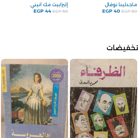
ماجدلينا نوفال
إليزابيث مك انيني
EGP
44
EGP
40
EGP
50
EGP
50
تخفيضات