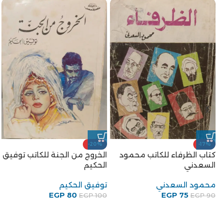
أزمة ثقة – رباب فؤاد
-10%
رواية التلصص للكاتب صنع الله
رباب فؤاد
ابراهيم
EGP
65
صنع الله إبراهيم
EGP
90
EGP
100