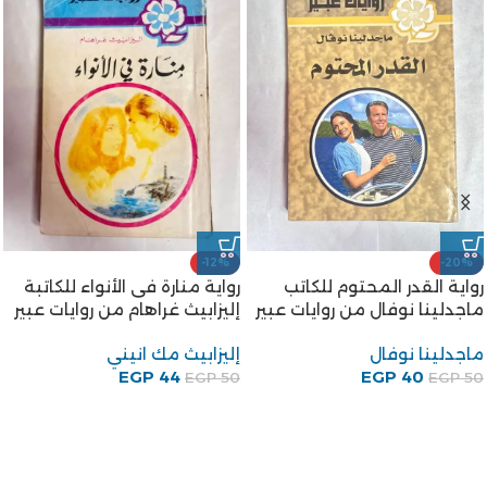
-22%
رواية متى يذوب الجليد من
-17%
روايات عبير
كتاب تركيا – إيران والأمن
القومى العربى للكاتب الدكتور
EGP
39
EGP
50
محمد توفيق غنيم
محمد توفيق غنيم
EGP
150
EGP
180