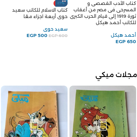
-8%
-8%
كتاب سبل السلام للكاتب محمد
كتاب مقارنة الأديان للكاتب
بن اسماعيل الكحلاني
أحمد شلبي
المعروف بالأمير
أحمد شلبى
محمد بن اسماعيل الكحلانى
450
EGP
EGP
490
EGP
460
EGP
500
مجلات ميكي