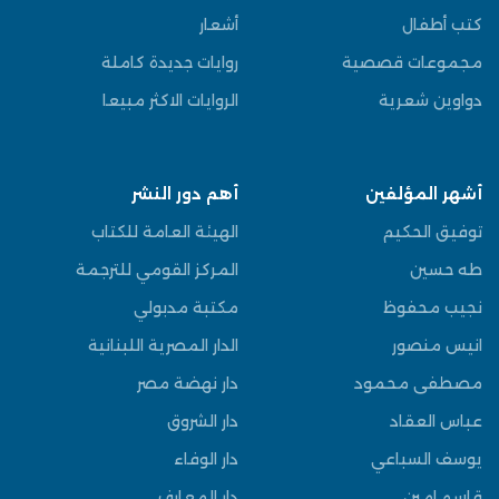
كتب أطفال
أشعار
مجموعات قصصية
روايات جديدة كاملة
دواوين شعرية
الروايات الاكثر مبيعا
أشهر المؤلفين
أهم دور النشر
توفيق الحكيم
الهيئة العامة للكتاب
طه حسين
المركز القومي للترجمة
نجيب محفوظ
مكتبة مدبولي
انيس منصور
الدار المصرية اللبنانية
مصطفى محمود
دار نهضة مصر
عباس العقاد
دار الشروق
يوسف السباعي
دار الوفاء
قاسم امين
دار المعارف