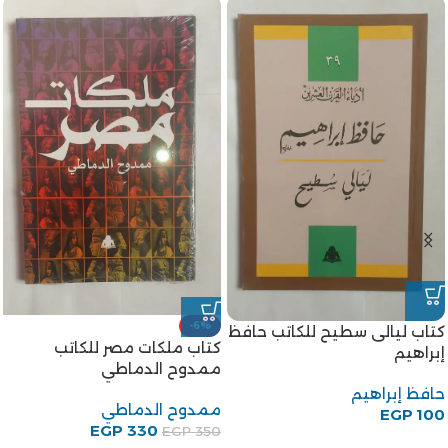
كتاب جنة الحيوان للكاتب طه
كتاب مجتمع مصر والشام زمن
حسين
المماليك الجراكسة للكاتبة
إيمان محمود إسماعيل
طه حسين
EGP
100
إيمان محمود إسماعيل
EGP
150