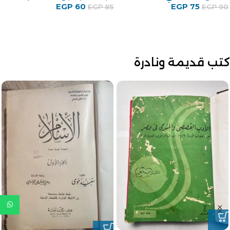
جمال الغيطاني
80
EGP
EGP
100
EGP
140
EGP
170
كتب قديمة ونادرة