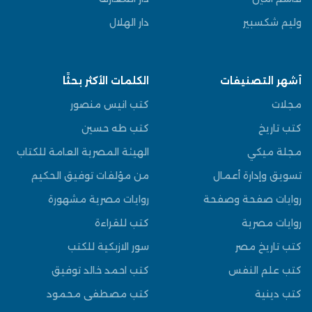
وليم شكسبير
دار الهلال
أشهر التصنيفات
الكلمات الأكثر بحثًا
مجلات
كتب انيس منصور
كتب تاريخ
كتب طه حسين
مجلة ميكي
الهيئة المصرية العامة للكتاب
تسويق وإدارة أعمال
من مؤلفات توفيق الحكيم
روايات صفحة وصفحة
روايات مصرية مشهورة
روايات مصرية
كتب للقراءة
كتب تاريخ مصر
سور الازبكية للكتب
كتب علم النفس
كتب احمد خالد توفيق
كتب دينية
كتب مصطفى محمود