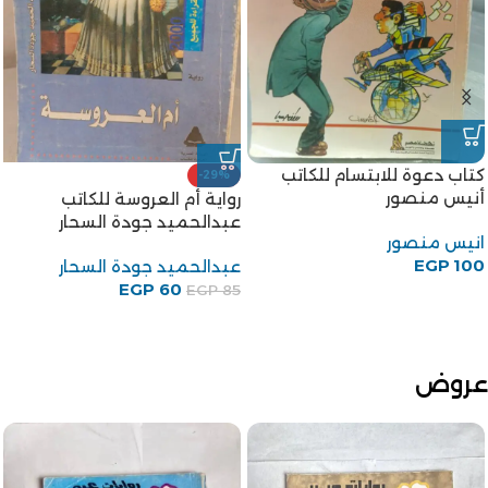
أزمة ثقة – رباب فؤاد
-20%
الخروج من الجنة للكاتب توفيق
رباب فؤاد
الحكيم
EGP
65
توفيق الحكيم
EGP
80
EGP
100
عروض