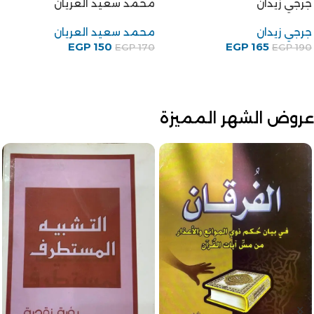
سعيد العريان
الخليفة للكاتب على احمد
باكثير
محمد سعيد العريان
75
EGP
علي أحمد باكثير
EGP
100
EGP
88
EGP
100
عروض الشهر المميزة