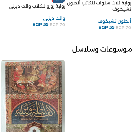
رواية ثلاث سنوات للكاتب أنطون
رواية زورو للكاتب والت ديزنى
تشيخوف
والت ديزنى
أنطون تشيخوف
EGP
55
EGP
70
EGP
55
EGP
70
موسوعات وسلاسل