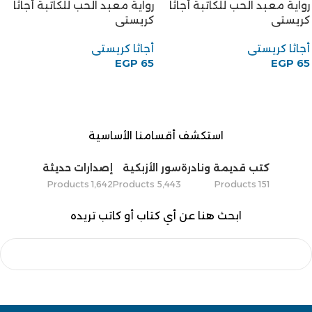
رواية معبد الحب للكاتبة أجاثا
رواية معبد الحب للكاتبة أجاثا
كريستى
كريستى
أجاثا كريستى
أجاثا كريستى
EGP
65
EGP
65
استكشف أقسامنا الأساسية
كتب قديمة ونادرة
سور الأزبكية
إصدارات حديثة
1٬642 Products
5٬443 Products
151 Products
ابحث هنا عن أي كتاب أو كاتب تريده