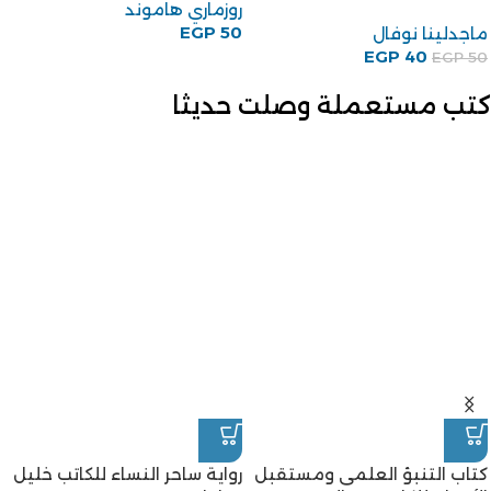
روزماري هاموند
EGP
50
ماجدلينا نوفال
EGP
40
EGP
50
كتب مستعملة وصلت حديثا
كتاب التنبؤ العلمى ومستقبل
رواية ساحر النساء للكاتب خليل