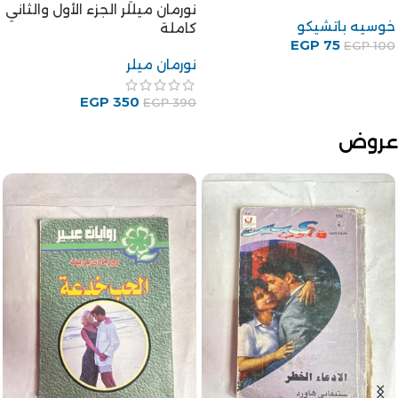
نورمان ميللر الجزء الأول والثاني
خوسيه باتشيكو
كاملة
EGP
75
EGP
100
نورمان ميلر
EGP
350
EGP
390
عروض