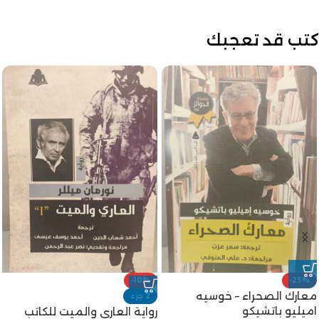
كتب قد تعجبك
-10%
-25%
معارك الصحراء – خوسيه
2 جزء
اميليو باتشيكو
رواية العاري والميت للكاتب