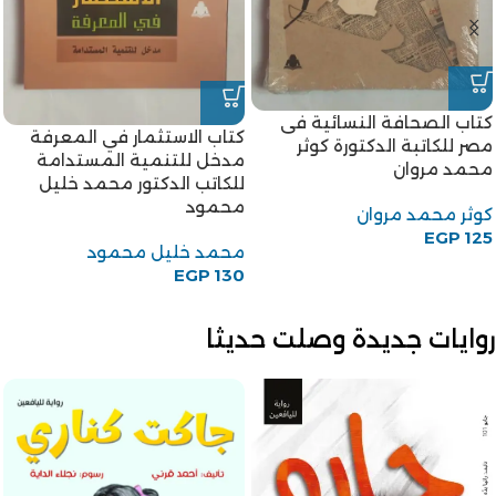
-6%
كتاب ليالى سطيح للكاتب حافظ
كتاب ملكات مصر للكاتب
إبراهيم
ممدوح الدماطي
حافظ إبراهيم
ممدوح الدماطي
EGP
100
EGP
330
EGP
350
روايات جديدة وصلت حديثا