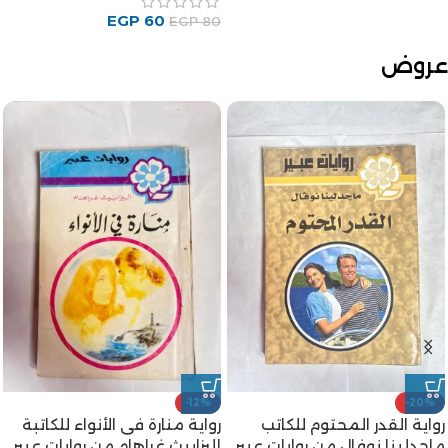
عروض
-12%
-20%
رواية القدر المحتوم للكاتب
رواية منارة فى الأنواء للكاتبة
ماجدلينا نوفال من روايات عبير
إليزابيث غراهام من روايات عبير