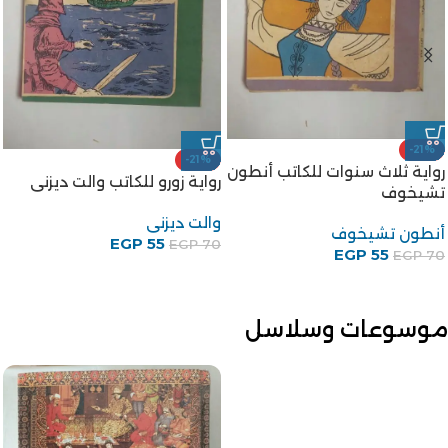
-21%
-21%
رواية ثلاث سنوات للكاتب أنطون
رواية زورو للكاتب والت ديزنى
تشيخوف
والت ديزنى
أنطون تشيخوف
EGP
55
EGP
70
EGP
55
EGP
70
موسوعات وسلاسل