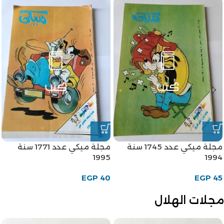
مجلة ميكي عدد 1745 سنة
مجلة ميكي عدد 1771 سنة
1995
1994
EGP
40
EGP
45
مجلات الهلال