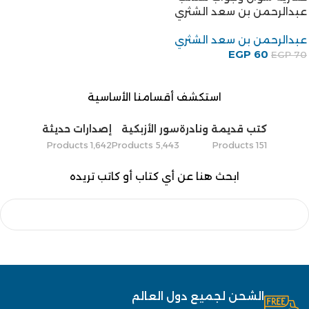
عبدالرحمن بن سعد الشثري
عبدالرحمن بن سعد الشثري
EGP
60
EGP
70
استكشف أقسامنا الأساسية
كتب قديمة ونادرة
سور الأزبكية
إصدارات حديثة
1٬642 Products
5٬443 Products
151 Products
ابحث هنا عن أي كتاب أو كاتب تريده
الشحن لجميع دول العالم