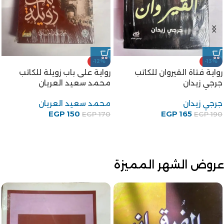
-12%
-25%
ب
رواية شجرة الدر للكاتب محمد
رواية أبو دولامة مضحك
سعيد العريان
الخليفة للكاتب على احمد
باكثير
محمد سعيد العريان
75
EGP
علي أحمد باكثير
EGP
100
EGP
88
EGP
100
عروض الشهر المميزة