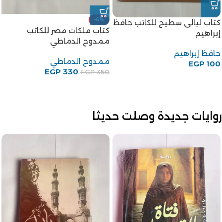
كتاب جنة الحيوان للكاتب
كتاب مجتمع مصر والشام زمن
حسين
المماليك الجراكسة للكاتبة
إيمان محمود إسماعيل
طه حسين
EGP
100
إيمان محمود إسماعيل
EGP
150
روايات جديدة وصلت حديثا