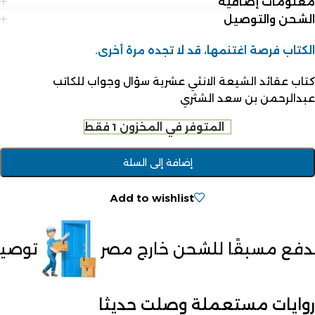
معلومات إضافية
الشحن والتوصيل
الكتاب فرصة اغتنمها، قد لا تجده مرة أخرى.
كتاب عقائد الشيعة الانثي عشرية سؤال وجواب للكاتب
عبدالرحمن بن سعد الشثري
المتوفر في المخزون 1 فقط
إضافة إلى السلة
Add to wishlist
رج مصر
توصيل لحد باب البيت
روايات مستعملة وصلت حديثا