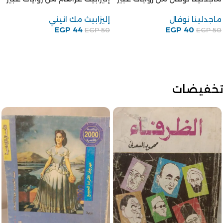
ماجدلينا نوفال
إليزابيث مك انيني
EGP
44
EGP
40
EGP
50
EGP
50
تخفيضات