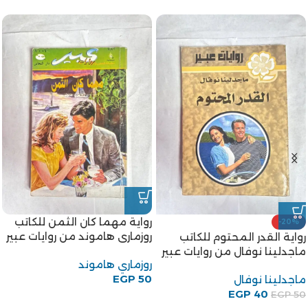
اتب
رواية الزوج المنسي للكاتبة
رواية شراع فى الليل من رو
 عبير
إليزابيث اوغست من روايات عبير
احلام
إليزابيث اوغست
50
EGP
EGP
50