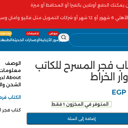
ن يمكنك الدفع أونلاين بالفيزا أو المحافظ أو ميزة
 فاليو وامان وسهولة
عروض
تخفيضات
عدد محدو
المتجر
سور الأزبكية
الإصدارات الحديثة
الطبعات 
اب فجر المسرح للكاتب
الوصف
معلومات 
ار الخراط
About ادوار الخراط
الشحن وا
EGP
الكتاب فرص
المتوفر في المخزون 1 فقط
كتاب فجر ال
إضافة إلى السلة