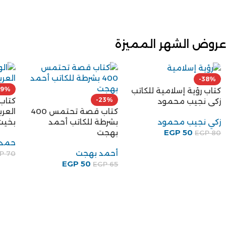
عروض الشهر المميزة
-38%
29%
كتاب رؤية إسلامية للكاتب
-23%
كتاب
زكى نجيب محمود
كتاب قصة تحتمس 400
العر
بشرطة للكاتب أحمد
بخيت
زكي نجيب محمود
بهجت
EGP
50
EGP
80
حمدي
أحمد بهجت
P
70
EGP
50
EGP
65