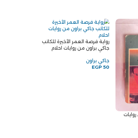
رواية فرصة العمر الأخيرة للكاتب
جاكي براون من روايات احلام
جاكي براون
EGP
50
روايات
رواية تمضي وحيد
باكستر من روايات
كلير باكستر