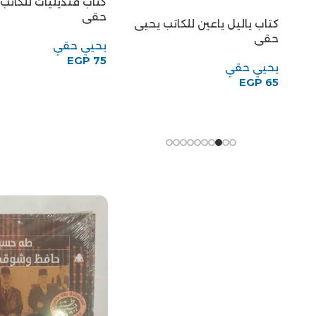
كتاب قنديليات للكاتب
حقى
يحيي حقي
EGP
75