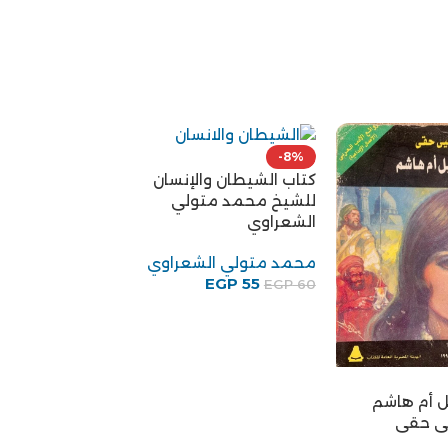
-8%
كتاب الشيطان والإنسان
للشيخ محمد متولي
الشعراوي
محمد متولي الشعراوي
EGP
55
EGP
60
-39%
ل أم هاشم
كتاب هل الإنسان
يى حقى
مخير للكاتب نب