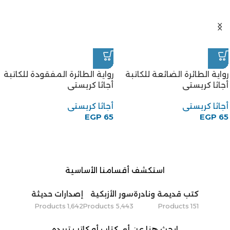
رواية الطائرة الضائعة للكاتبة
رواية الطائرة المفقودة للكاتبة
أجاثا كريستى
أجاثا كريستى
أجاثا كريستى
أجاثا كريستى
EGP
65
EGP
65
استكشف أقسامنا الأساسية
كتب قديمة ونادرة
سور الأزبكية
إصدارات حديثة
1٬642 Products
5٬443 Products
151 Products
ابحث هنا عن أي كتاب أو كاتب تريده