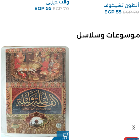
والت ديزنى
أنطون تشيخوف
EGP
55
EGP
70
EGP
55
EGP
70
موسوعات وسلاسل