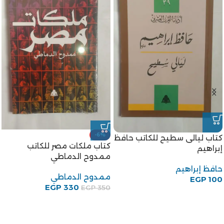
كتاب جنة الحيوان للكاتب طه
كتاب مجتمع مصر والشام زمن
حسين
المماليك الجراكسة للكاتبة
إيمان محمود إسماعيل
طه حسين
EGP
100
إيمان محمود إسماعيل
EGP
150