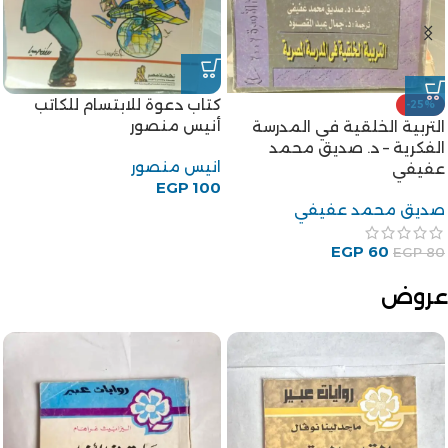
كتاب دعوة للابتسام للكاتب
-25%
أنيس منصور
التربية الخلقية في المدرسة
الفكرية – د. صديق محمد
انيس منصور
عفيفي
EGP
100
صديق محمد عفيفي
EGP
60
EGP
80
عروض