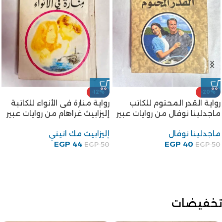
-12%
-20%
رواية القدر المحتوم للكاتب
رواية منارة فى الأنواء للكاتبة
ماجدلينا نوفال من روايات عبير
إليزابيث غراهام من روايات عبير
ماجدلينا نوفال
إليزابيث مك انيني
EGP
44
EGP
40
EGP
50
EGP
50
تخفيضات