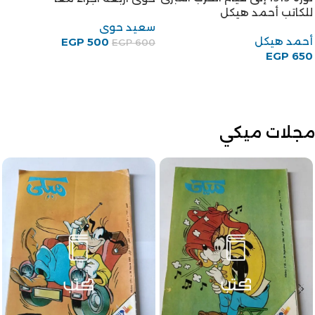
للكاتب أحمد هيكل
سعيد حوى
أحمد هيكل
EGP
500
EGP
600
EGP
650
مجلات ميكي