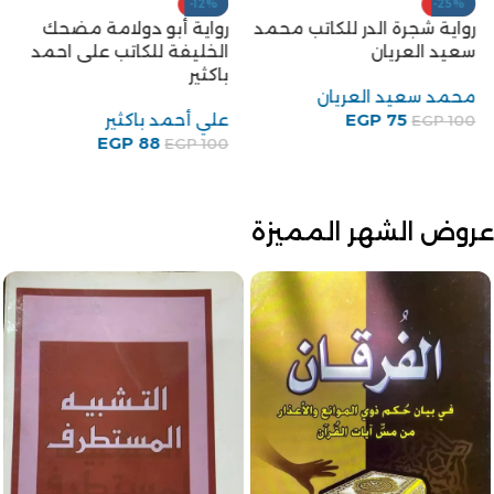
-12%
-25%
رواية شجرة الدر للكاتب محمد
رواية أبو دولامة مضحك
سعيد العريان
الخليفة للكاتب على احمد
باكثير
محمد سعيد العريان
75
EGP
علي أحمد باكثير
EGP
100
EGP
88
EGP
100
عروض الشهر المميزة