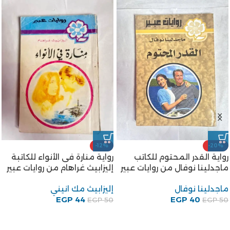
-12%
-20%
رواية القدر المحتوم للكاتب
رواية منارة فى الأنواء للكاتبة
ماجدلينا نوفال من روايات عبير
إليزابيث غراهام من روايات عبير
ماجدلينا نوفال
إليزابيث مك انيني
EGP
44
EGP
40
EGP
50
EGP
50