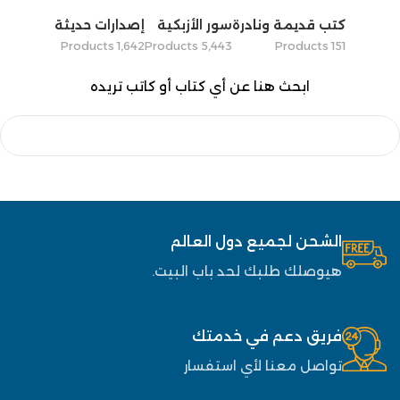
كتب قديمة ونادرة
سور الأزبكية
إصدارات حديثة
1٬642 Products
5٬443 Products
151 Products
ابحث هنا عن أي كتاب أو كاتب تريده
الشحن لجميع دول العالم
هيوصلك طلبك لحد باب البيت.
فريق دعم في خدمتك
تواصل معنا لأي استفسار