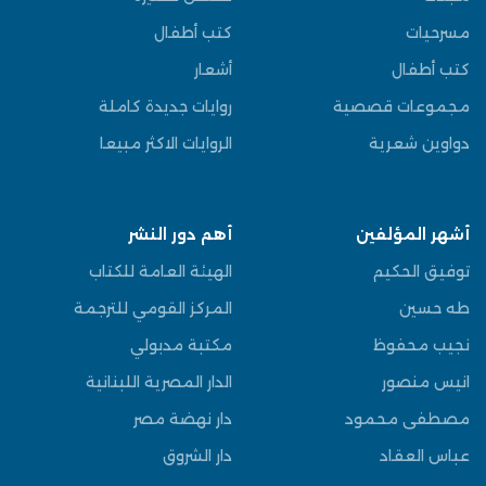
مسرحيات
كتب أطفال
كتب أطفال
أشعار
مجموعات قصصية
روايات جديدة كاملة
دواوين شعرية
الروايات الاكثر مبيعا
أشهر المؤلفين
أهم دور النشر
توفيق الحكيم
الهيئة العامة للكتاب
طه حسين
المركز القومي للترجمة
نجيب محفوظ
مكتبة مدبولي
انيس منصور
الدار المصرية اللبنانية
مصطفى محمود
دار نهضة مصر
عباس العقاد
دار الشروق