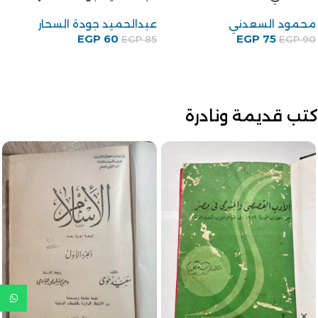
محمود السعدني
عبدالحميد جودة السحار
EGP
60
EGP
75
EGP
85
EGP
90
كتب قديمة ونادرة