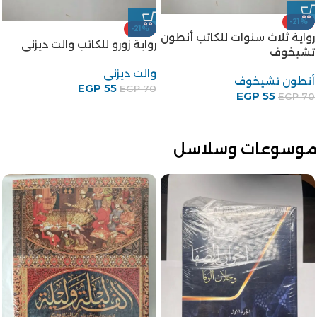
-21%
-21%
رواية ثلاث سنوات للكاتب أنطون
رواية زورو للكاتب والت ديزنى
تشيخوف
والت ديزنى
أنطون تشيخوف
EGP
55
EGP
70
EGP
55
EGP
70
موسوعات وسلاسل