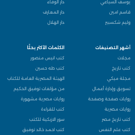
يوسف السباعي
دار الوفاء
قاسم امين
دار المعارف
وليم شكسبير
دار الهلال
أشهر التصنيفات
الكلمات الأكثر بحثًا
مجلات
كتب انيس منصور
كتب تاريخ
كتب طه حسين
مجلة ميكي
الهيئة المصرية العامة للكتاب
تسويق وإدارة أعمال
من مؤلفات توفيق الحكيم
روايات صفحة وصفحة
روايات مصرية مشهورة
روايات مصرية
كتب للقراءة
كتب تاريخ مصر
سور الازبكية للكتب
كتب علم النفس
كتب احمد خالد توفيق