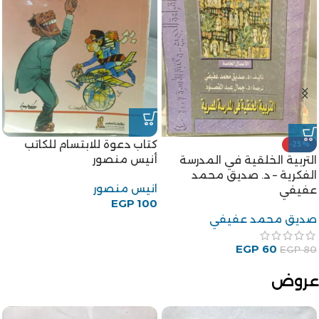
-20%
-29%
رواية أم العروسة للكاتب
الخروج من الجنة للكاتب توفيق
عبدالحميد جودة السحار
الحكيم
عبدالحميد جودة السحار
توفيق الحكيم
EGP
80
EGP
60
EGP
100
EGP
85
عروض