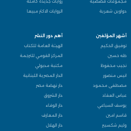
مجموعات قصصية
روايات جديدة كاملة
دواوين شعرية
الروايات الاكثر مبيعا
أشهر المؤلفين
أهم دور النشر
توفيق الحكيم
الهيئة العامة للكتاب
طه حسين
المركز القومي للترجمة
نجيب محفوظ
مكتبة مدبولي
انيس منصور
الدار المصرية اللبنانية
مصطفى محمود
دار نهضة مصر
عباس العقاد
دار الشروق
يوسف السباعي
دار الوفاء
قاسم امين
دار المعارف
وليم شكسبير
دار الهلال