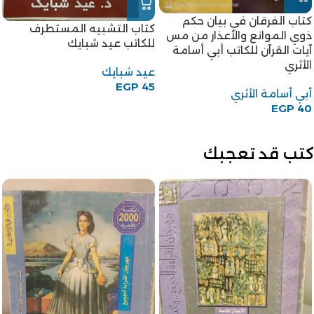
كتاب الفرقان في بيان حكم
كتاب التشبيه المستطرف
ذوي الموانع والأعذار من مس
للكاتب عيد شبايك
آيات القرآن للكاتب أبي أسامة
الأثري
عيد شبايك
EGP
45
أبي أسامة الأثري
EGP
40
كتب قد تعجبك