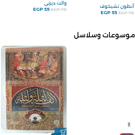
والت ديزنى
أنطون تشيخوف
EGP
55
EGP
70
EGP
55
EGP
70
موسوعات وسلاسل