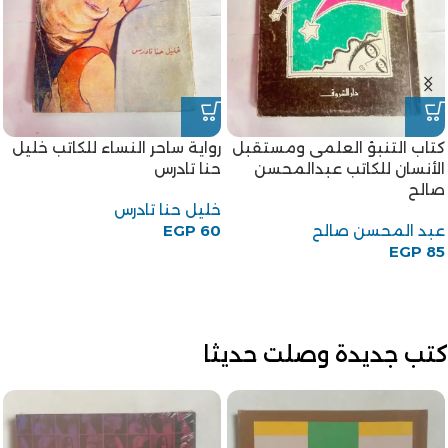
كتاب التنبؤ العلمى ومستقبل
رواية ساحر النساء للكاتب خليل
الأنسان للكاتب عبدالمحسن
حنا تادرس
صالح
خليل حنا تادرس
عبد المحسن صالح
60
EGP
EGP
85
كتب جديدة وصلت حديثا