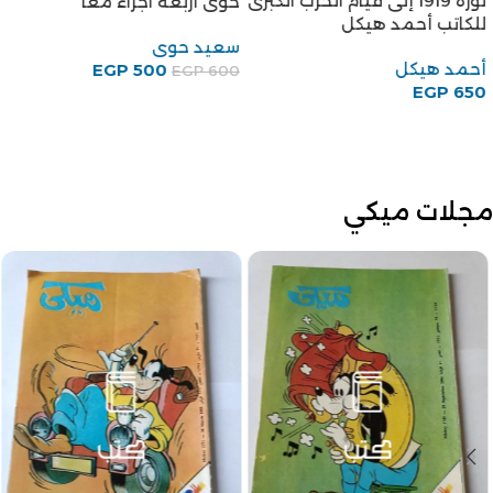
ثورة 1919 إلى قيام الحرب الكبرى
حوى أربعة اجزاء معًا
للكاتب أحمد هيكل
سعيد حوى
أحمد هيكل
EGP
500
EGP
600
EGP
650
مجلات ميكي