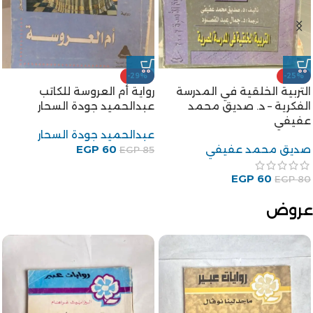
-29%
-25%
التربية الخلقية في المدرسة
رواية أم العروسة للكاتب
الفكرية – د. صديق محمد
عبدالحميد جودة السحار
عفيفي
عبدالحميد جودة السحار
صديق محمد عفيفي
60
EGP
EGP
85
EGP
60
EGP
80
عروض