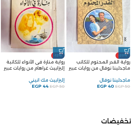
-12%
-20%
رواية القدر المحتوم للكاتب
رواية منارة فى الأنواء للكاتبة
ماجدلينا نوفال من روايات عبير
إليزابيث غراهام من روايات عبير
ماجدلينا نوفال
إليزابيث مك انيني
EGP
44
EGP
40
EGP
50
EGP
50
تخفيضات