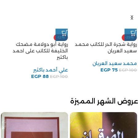
-12%
-25%
رواية شجرة الدر للكاتب محمد
رواية أبو دولامة مضحك
سعيد العريان
الخليفة للكاتب على احمد
باكثير
محمد سعيد العريان
75
EGP
علي أحمد باكثير
EGP
100
EGP
88
EGP
100
عروض الشهر المميزة