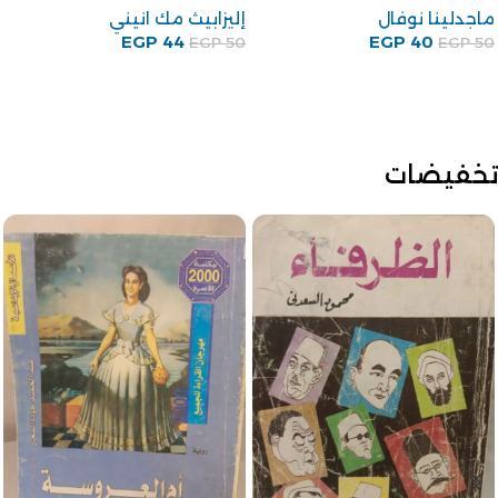
ماجدلينا نوفال
إليزابيث مك انيني
EGP
44
EGP
40
EGP
50
EGP
50
تخفيضات