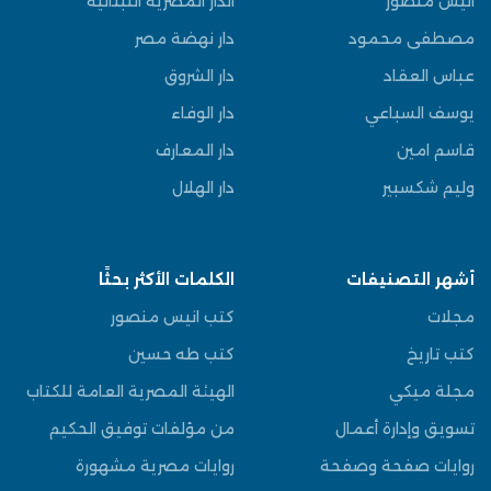
انيس منصور
الدار المصرية اللبنانية
مصطفى محمود
دار نهضة مصر
عباس العقاد
دار الشروق
يوسف السباعي
دار الوفاء
قاسم امين
دار المعارف
وليم شكسبير
دار الهلال
أشهر التصنيفات
الكلمات الأكثر بحثًا
مجلات
كتب انيس منصور
كتب تاريخ
كتب طه حسين
مجلة ميكي
الهيئة المصرية العامة للكتاب
تسويق وإدارة أعمال
من مؤلفات توفيق الحكيم
روايات صفحة وصفحة
روايات مصرية مشهورة