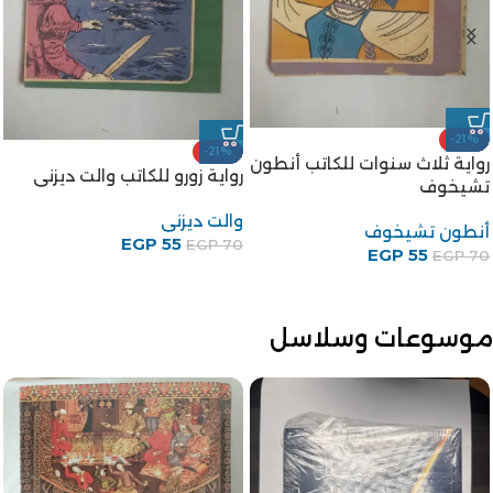
-21%
-21%
رواية ثلاث سنوات للكاتب أنطون
رواية زورو للكاتب والت ديزنى
تشيخوف
والت ديزنى
أنطون تشيخوف
EGP
55
EGP
70
EGP
55
EGP
70
موسوعات وسلاسل