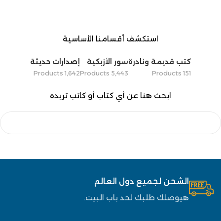
استكشف أقسامنا الأساسية
كتب قديمة ونادرة
سور الأزبكية
إصدارات حديثة
1٬642 Products
5٬443 Products
151 Products
ابحث هنا عن أي كتاب أو كاتب تريده
الشحن لجميع دول العالم
هيوصلك طلبك لحد باب البيت.