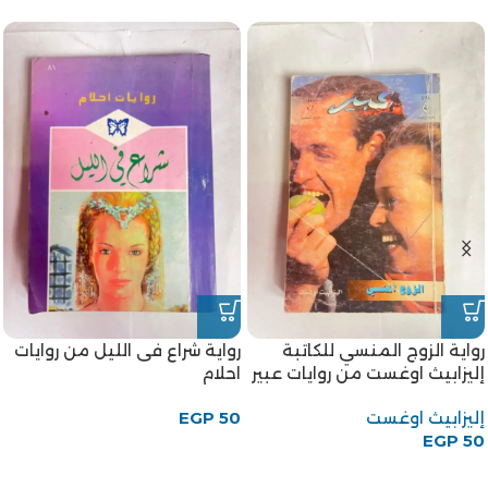
رواية الزوج المنسي للكاتبة
رواية شراع فى الليل من روايات
إليزابيث اوغست من روايات عبير
احلام
إليزابيث اوغست
50
EGP
EGP
50