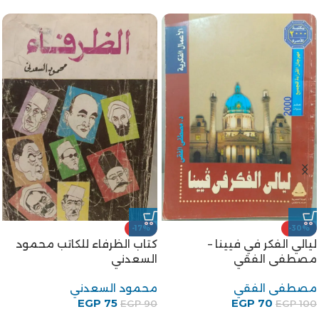
-20%
-29%
رواية أم العروسة للكاتب
الخروج من الجنة للكاتب توفيق
عبدالحميد جودة السحار
الحكيم
عبدالحميد جودة السحار
توفيق الحكيم
EGP
80
EGP
60
EGP
100
EGP
85