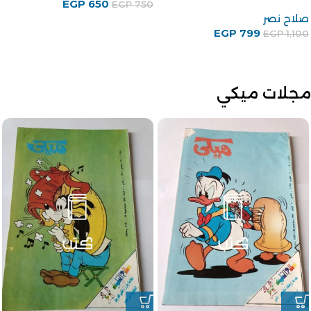
أحمد هيكل
EGP
500
EGP
600
EGP
650
مجلات ميكي