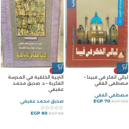
-29%
-17%
كتاب الظرفاء للكاتب محمود
رواية أم العروسة للكاتب
السعدني
عبدالحميد جودة السحار
محمود السعدني
عبدالحميد جودة السحار
EGP
60
EGP
75
EGP
85
EGP
90