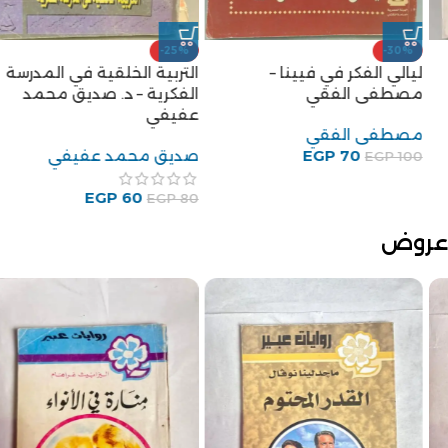
-25%
-30%
ليالي الفكر في فيينا –
التربية الخلقية في المدرسة
مصطفى الفقي
الفكرية – د. صديق محمد
عفيفي
مصطفى الفقي
70
EGP
صديق محمد عفيفي
EGP
100
EGP
60
EGP
80
عروض