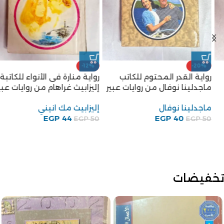
-12%
-20%
رواية القدر المحتوم للكاتب
رواية منارة فى الأنواء للكاتبة
ماجدلينا نوفال من روايات عبير
إليزابيث غراهام من روايات عبير
ماجدلينا نوفال
إليزابيث مك انيني
EGP
44
EGP
40
EGP
50
EGP
50
تخفيضات