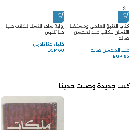
كتاب التنبؤ العلمى ومستقبل
رواية ساحر النساء للكاتب خليل
الأنسان للكاتب عبدالمحسن
حنا تادرس
صالح
خليل حنا تادرس
عبد المحسن صالح
60
EGP
EGP
85
كتب جديدة وصلت حديثا