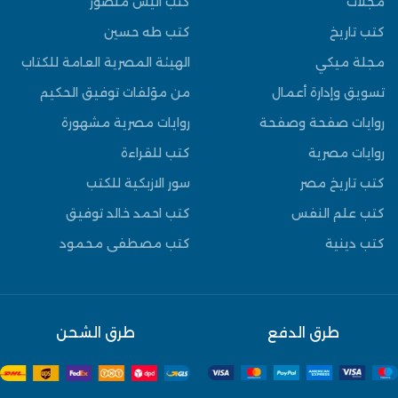
مجلات
كتب انيس منصور
كتب تاريخ
كتب طه حسين
مجلة ميكي
الهيئة المصرية العامة للكتاب
تسويق وإدارة أعمال
من مؤلفات توفيق الحكيم
روايات صفحة وصفحة
روايات مصرية مشهورة
روايات مصرية
كتب للقراءة
كتب تاريخ مصر
سور الازبكية للكتب
كتب علم النفس
كتب احمد خالد توفيق
كتب دينية
كتب مصطفى محمود
طرق الدفع
طرق الشحن