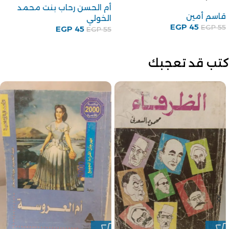
أم الحسن رحاب بنت محمد
قاسم أمين
الخولي
EGP
45
EGP
55
EGP
45
EGP
55
كتب قد تعجبك