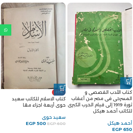
-8%
-8%
كتاب سبل السلام للكاتب محمد
كتاب مقارنة الأديان للكاتب
بن اسماعيل الكحلاني
أحمد شلبي
المعروف بالأمير
أحمد شلبى
محمد بن اسماعيل الكحلانى
450
EGP
EGP
490
EGP
460
EGP
500