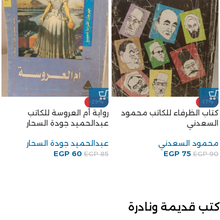
-20%
-18%
تجليات مصرية جولات في
الخروج من الجنة للكاتب توفيق
القاهرة القديمة للكاتب جمال
الحكيم
الغيطاني
توفيق الحكيم
جمال الغيطاني
80
EGP
EGP
100
EGP
140
EGP
170
كتب قديمة ونادرة