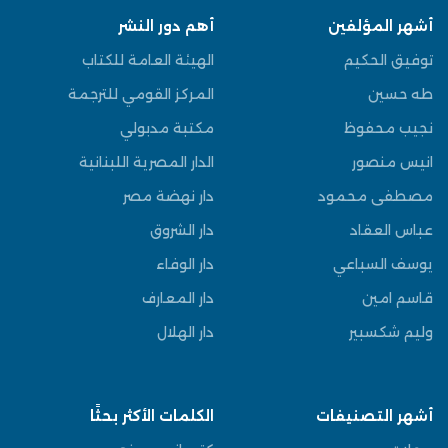
أشهر المؤلفين
أهم دور النشر
توفيق الحكيم
الهيئة العامة للكتاب
طه حسين
المركز القومي للترجمة
نجيب محفوظ
مكتبة مدبولي
انيس منصور
الدار المصرية اللبنانية
مصطفى محمود
دار نهضة مصر
عباس العقاد
دار الشروق
يوسف السباعي
دار الوفاء
قاسم امين
دار المعارف
وليم شكسبير
دار الهلال
أشهر التصنيفات
الكلمات الأكثر بحثًا