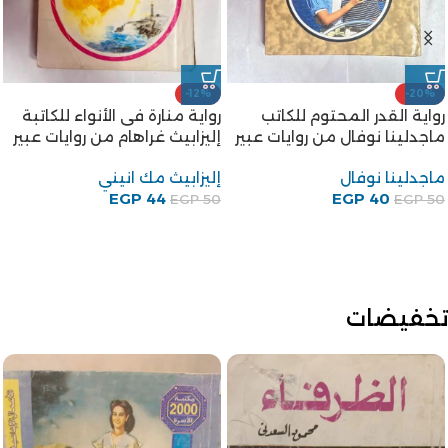
-22%
رواية متى يذوب الجليد من
-17%
روايات عبير
كتاب تركيا – إيران والأمن
القومى العربى للكاتب الدكتور
EGP
39
EGP
50
محمد توفيق غنيم
محمد توفيق غنيم
EGP
150
EGP
180
تخفيضات