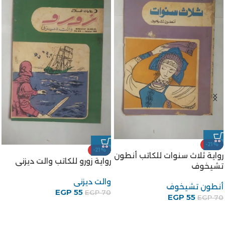
-21%
-21%
رواية ثلاث سنوات للكاتب أنطون
رواية زورو للكاتب والت ديزنى
تشيخوف
والت ديزنى
أنطون تشيخوف
EGP
55
EGP
70
EGP
55
EGP
70