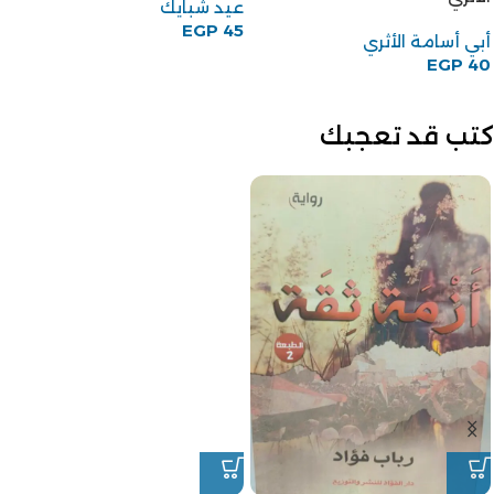
عيد شبايك
EGP
45
أبي أسامة الأثري
EGP
40
كتب قد تعجبك