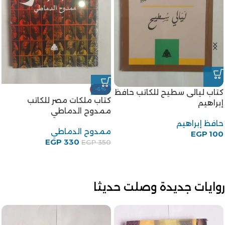
كتاب جنة الحيوان للكاتب طه
كتاب مجتمع مصر والشام زمن
حسين
المماليك الجراكسة للكاتبة
إيمان محمود إسماعيل
طه حسين
EGP
100
إيمان محمود إسماعيل
EGP
150
روايات جديدة وصلت حديثا