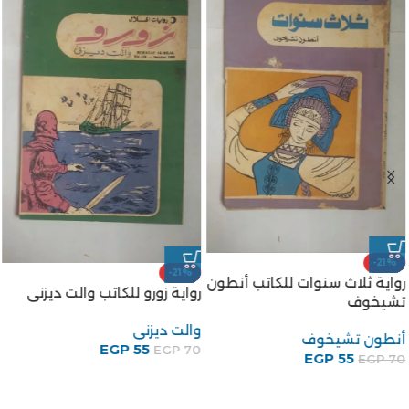
-21%
-21%
رواية ثلاث سنوات للكاتب أنطون
رواية زورو للكاتب والت ديزنى
تشيخوف
والت ديزنى
أنطون تشيخوف
EGP
55
EGP
70
EGP
55
EGP
70