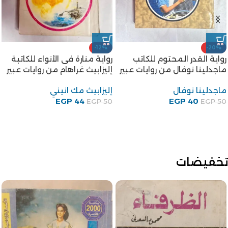
-12%
-20%
رواية القدر المحتوم للكاتب
رواية منارة فى الأنواء للكاتبة
ماجدلينا نوفال من روايات عبير
إليزابيث غراهام من روايات عبير
ماجدلينا نوفال
إليزابيث مك انيني
EGP
44
EGP
40
EGP
50
EGP
50
تخفيضات