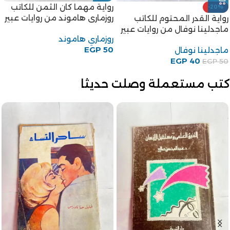
رواية الزوج المنسي للكاتبة
رواية شراع فى الليل من روايات
إليزابيث اوغست من روايات عبير
احلام
إليزابيث اوغست
50
EGP
EGP
50
كتب مستعملة وصلت حديثا