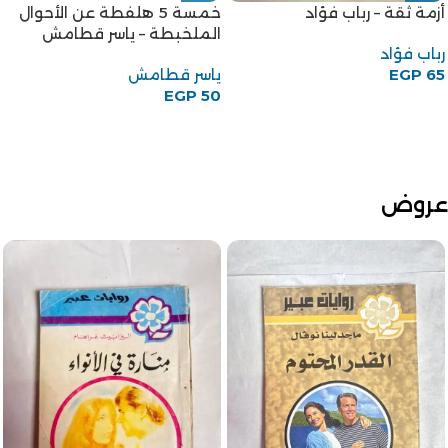
أزمة ثقة – رباب فؤاد
خمسة 5 هلفطة عن الأحوال
الملخبطة – ياسر قطامش
رباب فؤاد
65
EGP
ياسر قطامش
EGP
50
عروض