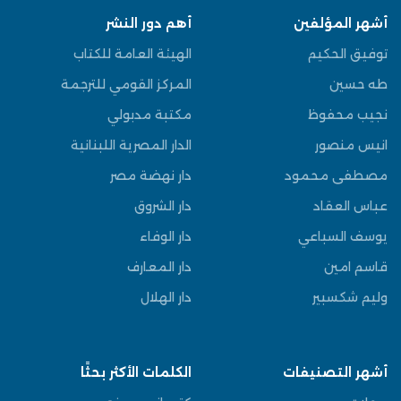
أشهر المؤلفين
أهم دور النشر
توفيق الحكيم
الهيئة العامة للكتاب
طه حسين
المركز القومي للترجمة
نجيب محفوظ
مكتبة مدبولي
انيس منصور
الدار المصرية اللبنانية
مصطفى محمود
دار نهضة مصر
عباس العقاد
دار الشروق
يوسف السباعي
دار الوفاء
قاسم امين
دار المعارف
وليم شكسبير
دار الهلال
أشهر التصنيفات
الكلمات الأكثر بحثًا