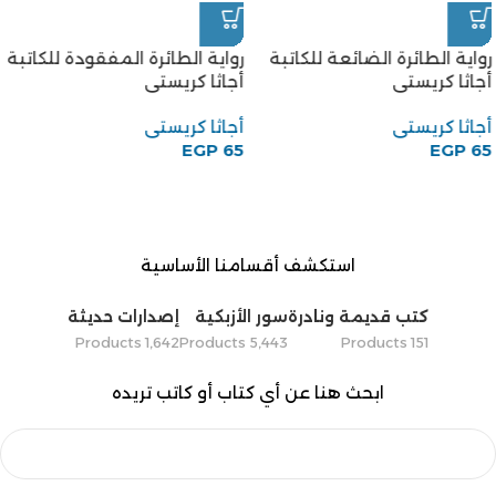
رواية الطائرة الضائعة للكاتبة
رواية الطائرة المفقودة للكاتبة
أجاثا كريستى
أجاثا كريستى
أجاثا كريستى
أجاثا كريستى
EGP
65
EGP
65
استكشف أقسامنا الأساسية
كتب قديمة ونادرة
سور الأزبكية
إصدارات حديثة
1٬642 Products
5٬443 Products
151 Products
ابحث هنا عن أي كتاب أو كاتب تريده