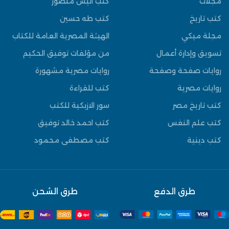
مجلات
كتب انيس منصور
كتب تاريخ
كتب طه حسين
مجلة ميكي
الهيئة المصرية العامة للكتاب
تسويق وإدارة أعمال
من مؤلفات توفيق الحكيم
روايات صفحة وصفحة
روايات مصرية مشهورة
روايات مصرية
كتب للقراءة
كتب تاريخ مصر
سور الازبكية للكتب
كتب علم النفس
كتب احمد خالد توفيق
كتب دينية
كتب مصطفى محمود
طرق الدفع
طرق الشحن