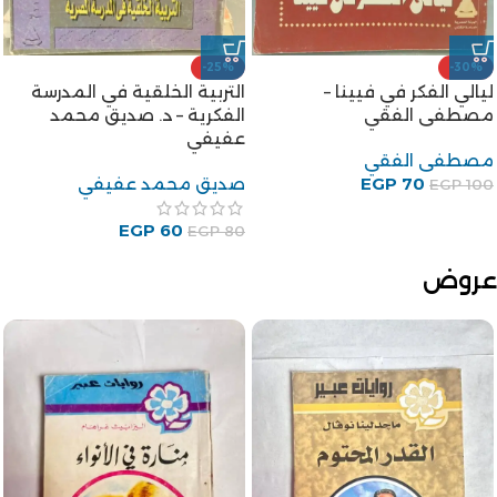
-25%
-30%
ليالي الفكر في فيينا –
التربية الخلقية في المدرسة
مصطفى الفقي
الفكرية – د. صديق محمد
عفيفي
مصطفى الفقي
70
EGP
صديق محمد عفيفي
EGP
100
EGP
60
EGP
80
عروض