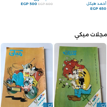
أحمد هيكل
EGP
500
EGP
600
EGP
650
مجلات ميكي