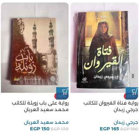
-12%
-25%
رواية شجرة الدر للكاتب محمد
رواية أبو دولامة مضحك
سعيد العريان
الخليفة للكاتب على احمد
باكثير
محمد سعيد العريان
75
EGP
علي أحمد باكثير
EGP
100
EGP
88
EGP
100