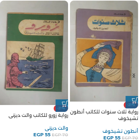
-21%
-21%
رواية ثلاث سنوات للكاتب أنطون
رواية زورو للكاتب والت ديزنى
تشيخوف
والت ديزنى
أنطون تشيخوف
EGP
55
EGP
70
EGP
55
EGP
70