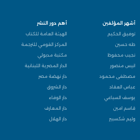
أشهر المؤلفين
أهم دور النشر
توفيق الحكيم
الهيئة العامة للكتاب
طه حسين
المركز القومي للترجمة
نجيب محفوظ
مكتبة مدبولي
انيس منصور
الدار المصرية اللبنانية
مصطفى محمود
دار نهضة مصر
عباس العقاد
دار الشروق
يوسف السباعي
دار الوفاء
قاسم امين
دار المعارف
وليم شكسبير
دار الهلال