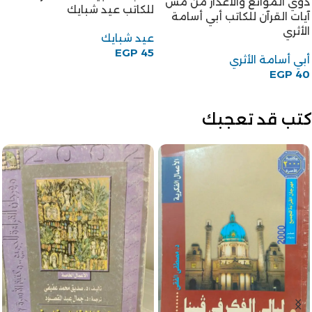
ذوي الموانع والأعذار من مس
للكاتب عيد شبايك
آيات القرآن للكاتب أبي أسامة
الأثري
عيد شبايك
EGP
45
أبي أسامة الأثري
EGP
40
كتب قد تعجبك