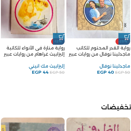
-12%
-20%
رواية القدر المحتوم للكاتب
رواية منارة فى الأنواء للكاتبة
ماجدلينا نوفال من روايات عبير
إليزابيث غراهام من روايات عبير
ماجدلينا نوفال
إليزابيث مك انيني
EGP
44
EGP
40
EGP
50
EGP
50
تخفيضات