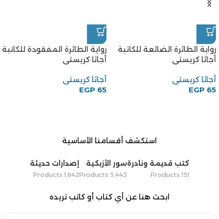
رواية الطائرة الضائعة للكاتبة
رواية الطائرة المفقودة للكاتبة
أجاثا كريستى
أجاثا كريستى
أجاثا كريستى
أجاثا كريستى
EGP
65
EGP
65
استكشف أقسامنا الأساسية
كتب قديمة ونادرة
سور الأزبكية
إصدارات حديثة
1٬642 Products
5٬443 Products
151 Products
ابحث هنا عن أي كتاب أو كاتب تريده