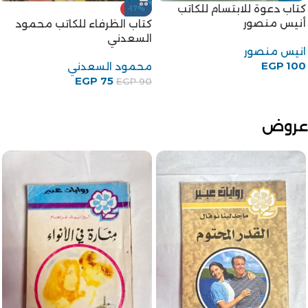
خمسة 5 هلفطة عن الأحوال
-29%
الملخبطة – ياسر قطامش
رواية أم العروسة للكاتب
عبدالحميد جودة السحار
ياسر قطامش
EGP
50
عبدالحميد جودة السحار
EGP
60
EGP
85
عروض