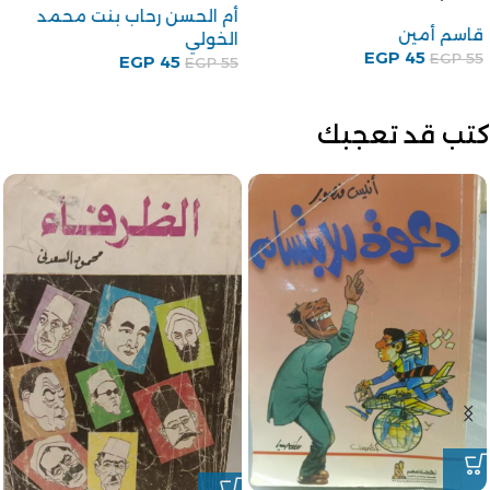
أم الحسن رحاب بنت محمد
قاسم أمين
الخولي
EGP
45
EGP
55
EGP
45
EGP
55
كتب قد تعجبك