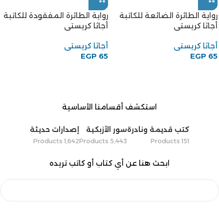
رواية الطائرة الضائعة للكاتبة
رواية الطائرة المفقودة للكاتبة
أجاثا كريستى
أجاثا كريستى
أجاثا كريستى
أجاثا كريستى
EGP
65
EGP
65
استكشف أقسامنا الأساسية
كتب قديمة ونادرة
سور الأزبكية
إصدارات حديثة
1٬642 Products
5٬443 Products
151 Products
ابحث هنا عن أي كتاب أو كاتب تريده