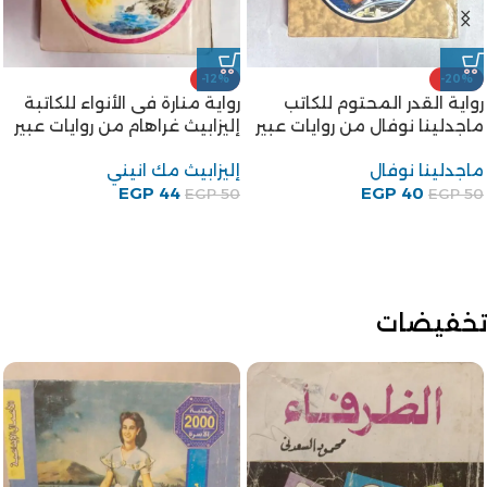
-22%
رواية متى يذوب الجليد من
-17%
روايات عبير
كتاب تركيا – إيران والأمن
القومى العربى للكاتب الدكتور
EGP
39
EGP
50
محمد توفيق غنيم
محمد توفيق غنيم
EGP
150
EGP
180
تخفيضات