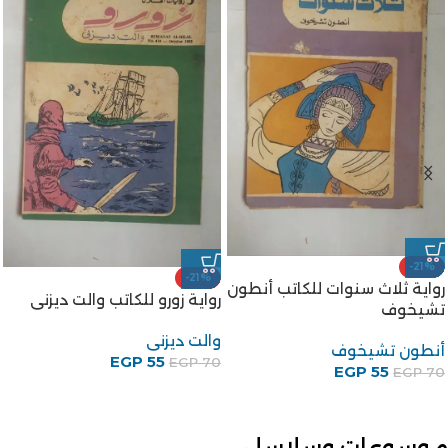
-21%
-21%
رواية ثلاث سنوات للكاتب أنطون
رواية زورو للكاتب والت ديزنى
تشيخوف
والت ديزنى
أنطون تشيخوف
EGP
55
EGP
70
EGP
55
EGP
70
موسوعات وسلاسل