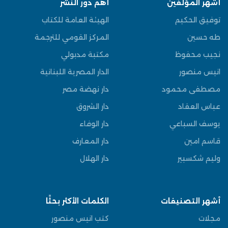
أشهر المؤلفين
أهم دور النشر
توفيق الحكيم
الهيئة العامة للكتاب
طه حسين
المركز القومي للترجمة
نجيب محفوظ
مكتبة مدبولي
انيس منصور
الدار المصرية اللبنانية
مصطفى محمود
دار نهضة مصر
عباس العقاد
دار الشروق
يوسف السباعي
دار الوفاء
قاسم امين
دار المعارف
وليم شكسبير
دار الهلال
أشهر التصنيفات
الكلمات الأكثر بحثًا
مجلات
كتب انيس منصور