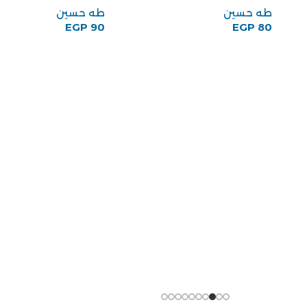
أحمدى قاسم محمد
EGP
72
-11%
كتاب حافظ وشوقي لل
حسين
طه حسين
EGP
80
EGP
90