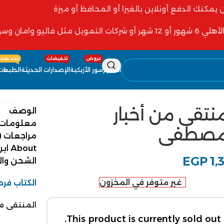
ن يمكنك الدفع أونلاين بالفيزا أو المحافظ أو ميزة
 فاليو وامان وسهولة
عروض
تخفيضات
عدد محدو
المتجر
سور الأزبكية
الإصدارات الحديثة
الطبعات 
منتقى من أخبار
الوصف
معلومات 
مصطفى
مراجعات (0)
About ابن تيمية
EGP
1,
الشحن وا
غير متوفر في المخزون
الكتاب فرص
المنتقى م
This product is currently sold out.