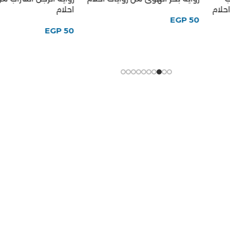
لام
احلام
EGP
50
EGP
50
كتاب قنديليات للكاتب
كتاب ياليل ياعين للكاتب يحيى
حقى
حقى
يحيي حقي
يحيي حقي
75
EGP
EGP
65