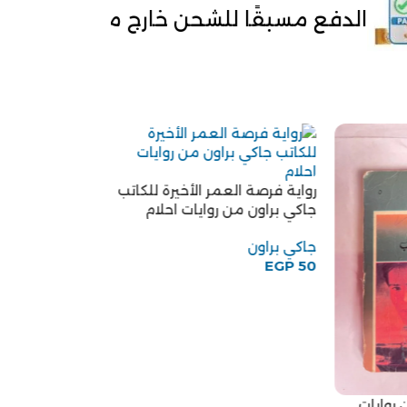
ا للشحن خارج مصر
توصيل لحد باب ا
رواية فرصة العمر الأخيرة للكاتب
جاكي براون من روايات احلام
جاكي براون
EGP
50
روايات
رواية تمضي وحيد