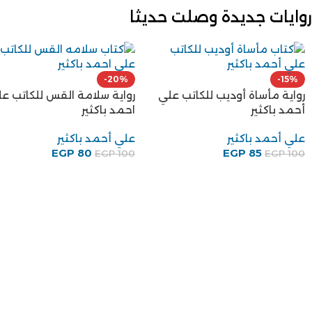
روايات جديدة وصلت حديثا
-3%
رواية طرقات على باب القبر
للكاتب صلاح الدين نعيم
صلاح الدين نعيم
EGP
145
EGP
150
رواية قالت ضحى للكاتب بهاء
طاهر