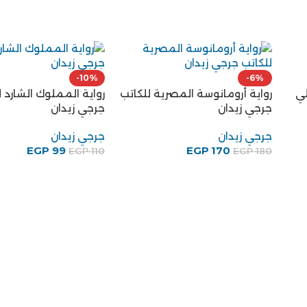
رواية كعبة المجاذيب ل
هيثم دبور
-10%
كتاب طريقي للكاتب كمال
هيثم دبور
الجنزوري سنوات الحلم والصدام
EGP
280
والعزلة
كمال الجنزوري
EGP
99
EGP
110