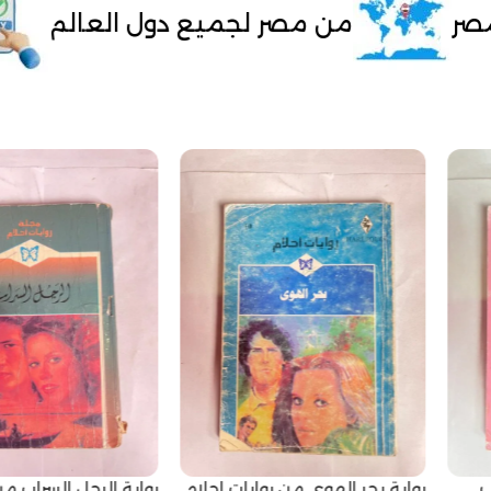
صر لجميع دول العالم
الدفع مسبقً
رواية بحر الهوى من روايات احلام
رواية الرجل السراب من 