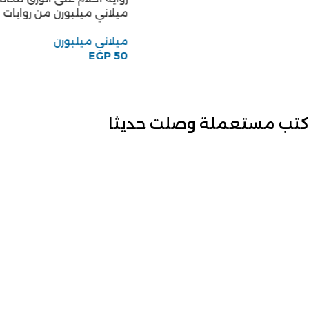
ميلاني ميلبورن من روايات اح
ميلاني ميلبورن
EGP
50
كتب مستعملة وصلت حديثا
كتاب الطب عند قدماء
كتاب مجتمعنا للكاتب عبد
المصريين للكاتب بول غليونجى
الحميد يونس
بول غليونجى
عبد الحميد يونس
EGP
50
EGP
75