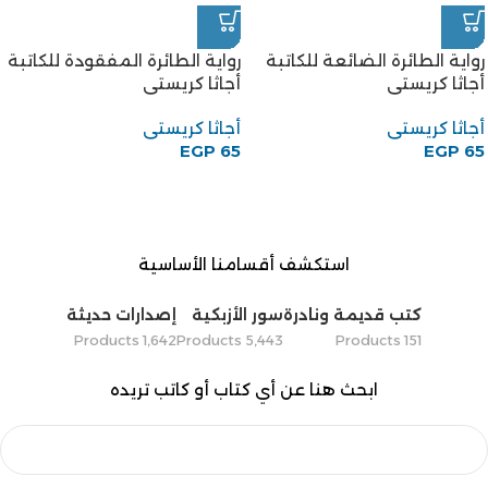
رواية الطائرة الضائعة للكاتبة
رواية الطائرة المفقودة للكاتبة
أجاثا كريستى
أجاثا كريستى
أجاثا كريستى
أجاثا كريستى
EGP
65
EGP
65
استكشف أقسامنا الأساسية
كتب قديمة ونادرة
سور الأزبكية
إصدارات حديثة
1٬642 Products
5٬443 Products
151 Products
ابحث هنا عن أي كتاب أو كاتب تريده