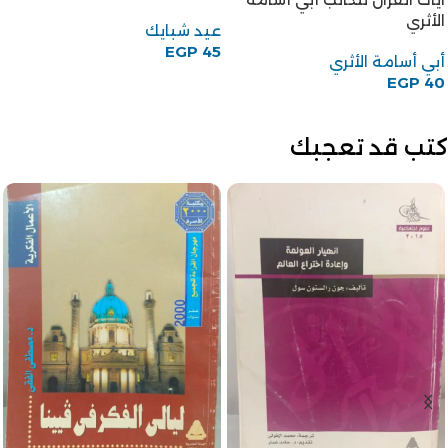
قاسم أمين
أم الحسن رحاب بنت محمد
قاسم أمين
الخولي
EGP
45
EGP
55
EGP
45
EGP
55
كتب قد تعجبك