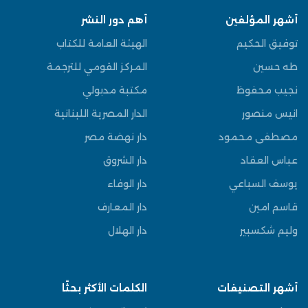
أشهر المؤلفين
أهم دور النشر
توفيق الحكيم
الهيئة العامة للكتاب
طه حسين
المركز القومي للترجمة
نجيب محفوظ
مكتبة مدبولي
انيس منصور
الدار المصرية اللبنانية
مصطفى محمود
دار نهضة مصر
عباس العقاد
دار الشروق
يوسف السباعي
دار الوفاء
قاسم امين
دار المعارف
وليم شكسبير
دار الهلال
أشهر التصنيفات
الكلمات الأكثر بحثًا