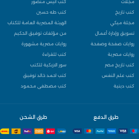
مجلات
كتب انيس منصور
كتب تاريخ
كتب طه حسين
مجلة ميكي
الهيئة المصرية العامة للكتاب
تسويق وإدارة أعمال
من مؤلفات توفيق الحكيم
روايات صفحة وصفحة
روايات مصرية مشهورة
روايات مصرية
كتب للقراءة
كتب تاريخ مصر
سور الازبكية للكتب
كتب علم النفس
كتب احمد خالد توفيق
كتب دينية
كتب مصطفى محمود
طرق الدفع
طرق الشحن