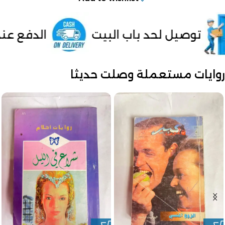
ب البيت
الدفع عند الاستلام داخل م
روايات مستعملة وصلت حديثا