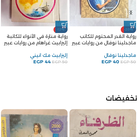
-12%
-20%
رواية القدر المحتوم للكاتب
رواية منارة فى الأنواء للكاتبة
ماجدلينا نوفال من روايات عبير
إليزابيث غراهام من روايات عبير
ماجدلينا نوفال
إليزابيث مك انيني
EGP
44
EGP
40
EGP
50
EGP
50
تخفيضات