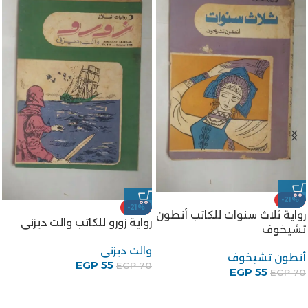
-21%
-21%
رواية ثلاث سنوات للكاتب أنطون
رواية زورو للكاتب والت ديزنى
تشيخوف
والت ديزنى
أنطون تشيخوف
EGP
55
EGP
70
EGP
55
EGP
70