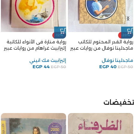
-12%
-20%
رواية القدر المحتوم للكاتب
رواية منارة فى الأنواء للكاتبة
ماجدلينا نوفال من روايات عبير
إليزابيث غراهام من روايات عبير
ماجدلينا نوفال
إليزابيث مك انيني
EGP
44
EGP
40
EGP
50
EGP
50
تخفيضات