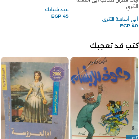
الأثري
عيد شبايك
EGP
45
أبي أسامة الأثري
EGP
40
كتب قد تعجبك