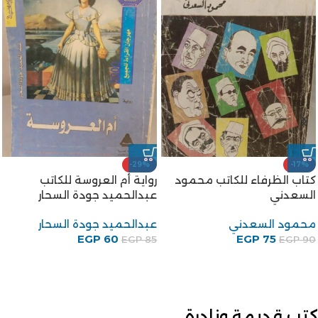
-29%
-17%
كتاب الظرفاء للكاتب محمود
رواية أم العروسة للكاتب
السعدني
عبدالحميد جودة السحار
محمود السعدني
عبدالحميد جودة السحار
EGP
60
EGP
75
EGP
85
EGP
90
كتب قديمة ونادرة