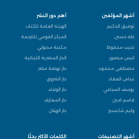
أشهر المؤلفين
أهم دور النشر
توفيق الحكيم
الهيئة العامة للكتاب
طه حسين
المركز القومي للترجمة
نجيب محفوظ
مكتبة مدبولي
انيس منصور
الدار المصرية اللبنانية
مصطفى محمود
دار نهضة مصر
عباس العقاد
دار الشروق
يوسف السباعي
دار الوفاء
قاسم امين
دار المعارف
وليم شكسبير
دار الهلال
أشهر التصنيفات
الكلمات الأكثر بحثًا