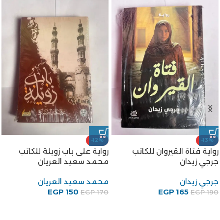
-12%
-25%
رواية شجرة الدر للكاتب محمد
رواية أبو دولامة مضحك
سعيد العريان
الخليفة للكاتب على احمد
باكثير
محمد سعيد العريان
75
EGP
علي أحمد باكثير
EGP
100
EGP
88
EGP
100