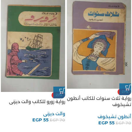
-21%
-21%
رواية ثلاث سنوات للكاتب أنطون
رواية زورو للكاتب والت ديزنى
تشيخوف
والت ديزنى
أنطون تشيخوف
EGP
55
EGP
70
EGP
55
EGP
70