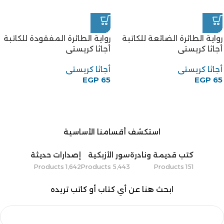
رواية الطائرة الضائعة للكاتبة
رواية الطائرة المفقودة للكاتبة
أجاثا كريستى
أجاثا كريستى
أجاثا كريستى
أجاثا كريستى
EGP
65
EGP
65
استكشف أقسامنا الأساسية
كتب قديمة ونادرة
سور الأزبكية
إصدارات حديثة
1٬642 Products
5٬443 Products
151 Products
ابحث هنا عن أي كتاب أو كاتب تريده