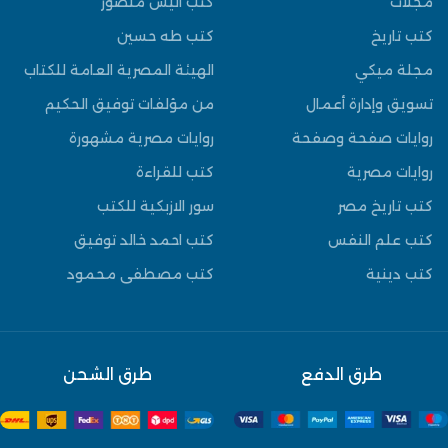
مجلات
كتب انيس منصور
كتب تاريخ
كتب طه حسين
مجلة ميكي
الهيئة المصرية العامة للكتاب
تسويق وإدارة أعمال
من مؤلفات توفيق الحكيم
روايات صفحة وصفحة
روايات مصرية مشهورة
روايات مصرية
كتب للقراءة
كتب تاريخ مصر
سور الازبكية للكتب
كتب علم النفس
كتب احمد خالد توفيق
كتب دينية
كتب مصطفى محمود
طرق الدفع
طرق الشحن