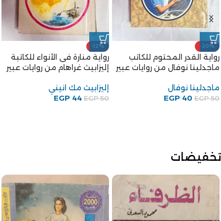
-12%
-20%
رواية القدر المحتوم للكاتب
رواية منارة فى الأنواء للكاتبة
ماجدلينا نوفال من روايات عبير
إليزابيث غراهام من روايات عبير
ماجدلينا نوفال
إليزابيث مك انيني
EGP
44
EGP
40
EGP
50
EGP
50
تخفيضات