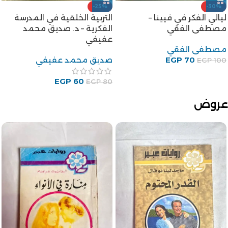
-25%
-30%
ليالي الفكر في فيينا –
التربية الخلقية في المدرسة
مصطفى الفقي
الفكرية – د. صديق محمد
عفيفي
مصطفى الفقي
70
EGP
صديق محمد عفيفي
EGP
100
EGP
60
EGP
80
عروض