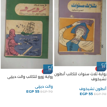
-21%
-21%
رواية ثلاث سنوات للكاتب أنطون
رواية زورو للكاتب والت ديزنى
تشيخوف
والت ديزنى
أنطون تشيخوف
EGP
55
EGP
70
EGP
55
EGP
70