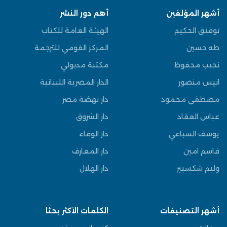
أشهر المؤلفين
أهم دور النشر
توفيق الحكيم
الهيئة العامة للكتاب
طه حسين
المركز القومي للترجمة
نجيب محفوظ
مكتبة مدبولي
انيس منصور
الدار المصرية اللبنانية
مصطفى محمود
دار نهضة مصر
عباس العقاد
دار الشروق
يوسف السباعي
دار الوفاء
قاسم امين
دار المعارف
وليم شكسبير
دار الهلال
أشهر التصنيفات
الكلمات الأكثر بحثًا