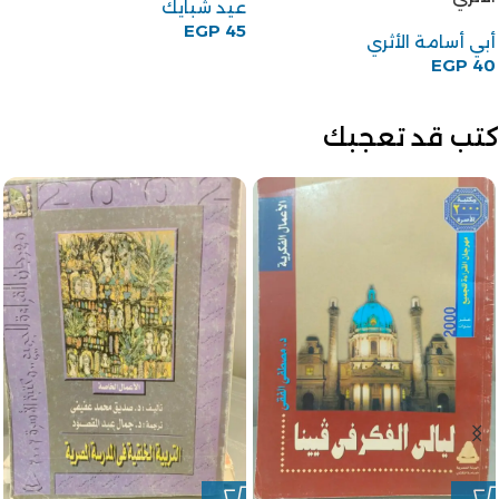
عيد شبايك
EGP
45
أبي أسامة الأثري
EGP
40
كتب قد تعجبك