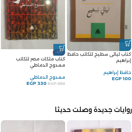
كتاب جنة الحيوان للكاتب طه
كتاب مجتمع مصر والشام زمن
حسين
المماليك الجراكسة للكاتبة
إيمان محمود إسماعيل
طه حسين
EGP
100
إيمان محمود إسماعيل
EGP
150
روايات جديدة وصلت حديثا