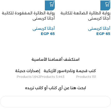
رواية الطائرة الضائعة للكاتبة
رواية الطائرة المفقودة للكاتبة
أجاثا كريستى
أجاثا كريستى
أجاثا كريستى
أجاثا كريستى
EGP
65
EGP
65
استكشف أقسامنا الأساسية
كتب قديمة ونادرة
سور الأزبكية
إصدارات حديثة
1٬642 Products
5٬443 Products
151 Products
ابحث هنا عن أي كتاب أو كاتب تريده