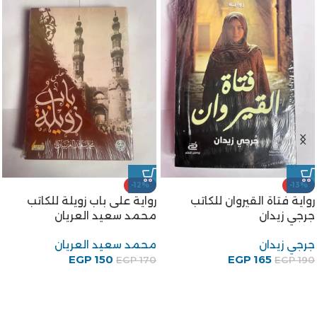
-12%
-25%
رواية شجرة الدر للكاتب محمد
رواية أبو دولامة مضحك
سعيد العريان
الخليفة للكاتب على احمد
باكثير
محمد سعيد العريان
75
EGP
علي أحمد باكثير
EGP
100
EGP
88
EGP
100