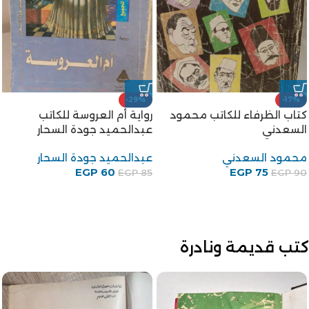
-29%
-17%
كتاب الظرفاء للكاتب محمود
رواية أم العروسة للكاتب
السعدني
عبدالحميد جودة السحار
محمود السعدني
عبدالحميد جودة السحار
EGP
60
EGP
75
EGP
85
EGP
90
كتب قديمة ونادرة