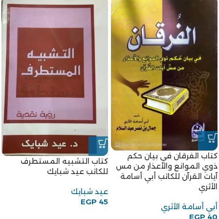
كتاب الفرقان في بيان حكم
كتاب التشبيه المستطرف
ذوي الموانع والأعذار من مس
للكاتب عيد شبايك
آيات القرآن للكاتب أبي أسامة
الأثري
عيد شبايك
EGP
45
أبي أسامة الأثري
EGP
40