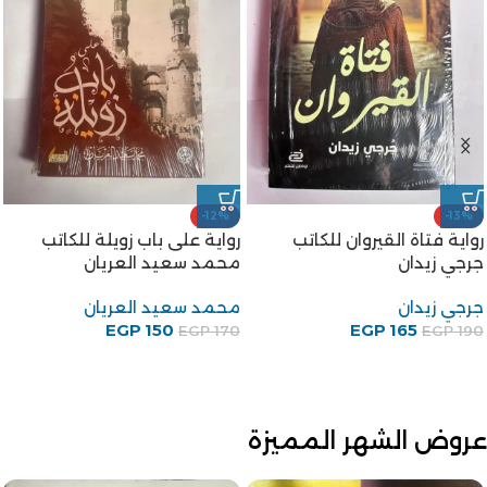
-12%
-25%
رواية شجرة الدر للكاتب محمد
رواية أبو دولامة مضحك
سعيد العريان
الخليفة للكاتب على احمد
باكثير
محمد سعيد العريان
75
EGP
علي أحمد باكثير
EGP
100
EGP
88
EGP
100
عروض الشهر المميزة