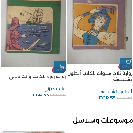
-21%
-21%
رواية ثلاث سنوات للكاتب أنطون
رواية زورو للكاتب والت ديزنى
تشيخوف
والت ديزنى
أنطون تشيخوف
EGP
55
EGP
70
EGP
55
EGP
70
موسوعات وسلاسل