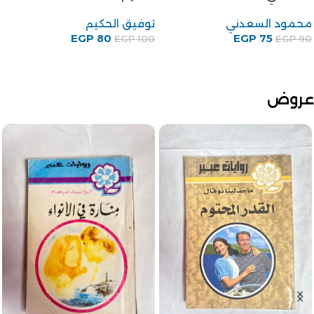
محمود السعدني
توفيق الحكيم
EGP
80
EGP
75
EGP
100
EGP
90
عروض