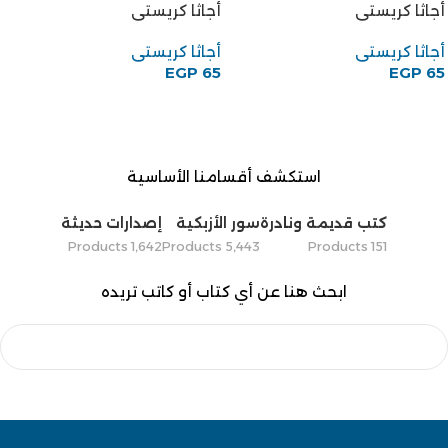
أجاثا كريستى
أجاثا كريستى
أجاثا كريستى
أجاثا كريستى
EGP
65
EGP
65
استكشف أقسامنا الأساسية
كتب قديمة ونادرة
سور الأزبكية
إصدارات حديثة
1٬642 Products
5٬443 Products
151 Products
ابحث هنا عن أي كتاب أو كاتب تريده