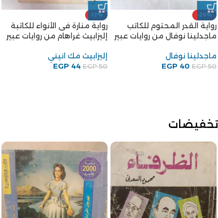
-12%
-20%
رواية القدر المحتوم للكاتب
رواية منارة فى الأنواء للكاتبة
ماجدلينا نوفال من روايات عبير
إليزابيث غراهام من روايات عبير
ماجدلينا نوفال
إليزابيث مك انيني
EGP
44
EGP
40
EGP
50
EGP
50
تخفيضات