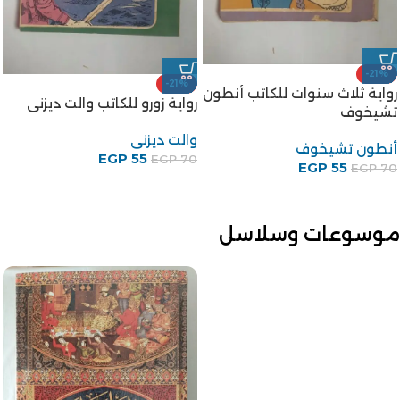
-21%
-21%
رواية ثلاث سنوات للكاتب أنطون
رواية زورو للكاتب والت ديزنى
تشيخوف
والت ديزنى
أنطون تشيخوف
EGP
55
EGP
70
EGP
55
EGP
70
موسوعات وسلاسل