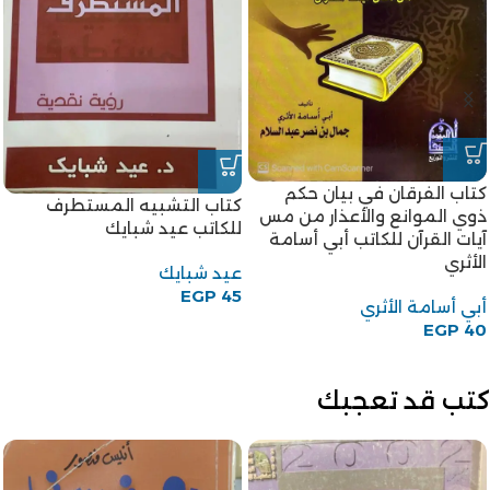
كتاب الفرقان في بيان حكم
كتاب التشبيه المستطرف
ذوي الموانع والأعذار من مس
للكاتب عيد شبايك
آيات القرآن للكاتب أبي أسامة
الأثري
عيد شبايك
EGP
45
أبي أسامة الأثري
EGP
40
كتب قد تعجبك