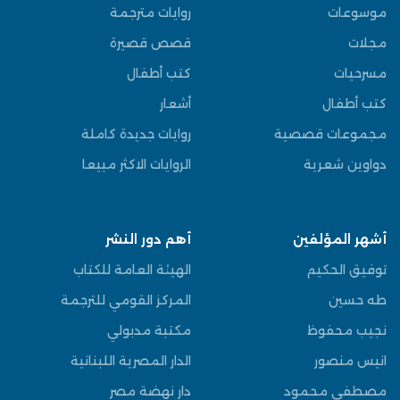
موسوعات
روايات مترجمة
مجلات
قصص قصيرة
مسرحيات
كتب أطفال
كتب أطفال
أشعار
مجموعات قصصية
روايات جديدة كاملة
دواوين شعرية
الروايات الاكثر مبيعا
أشهر المؤلفين
أهم دور النشر
توفيق الحكيم
الهيئة العامة للكتاب
طه حسين
المركز القومي للترجمة
نجيب محفوظ
مكتبة مدبولي
انيس منصور
الدار المصرية اللبنانية
مصطفى محمود
دار نهضة مصر