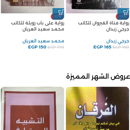
-12%
-25%
رواية شجرة الدر للكاتب محمد
رواية أبو دولامة مضحك
سعيد العريان
الخليفة للكاتب على احمد
باكثير
محمد سعيد العريان
75
EGP
علي أحمد باكثير
EGP
100
EGP
88
EGP
100
عروض الشهر المميزة