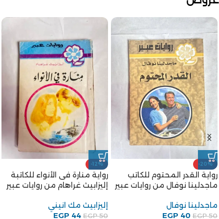
-12%
-20%
رواية القدر المحتوم للكاتب
رواية منارة فى الأنواء للكاتبة
ماجدلينا نوفال من روايات عبير
إليزابيث غراهام من روايات عبير
ماجدلينا نوفال
إليزابيث مك انيني
EGP
44
EGP
40
EGP
50
EGP
50