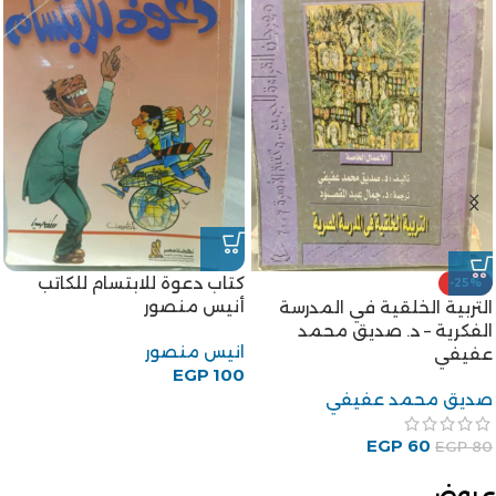
كتاب دعوة للابتسام للكاتب
-25%
أنيس منصور
التربية الخلقية في المدرسة
الفكرية – د. صديق محمد
انيس منصور
عفيفي
EGP
100
صديق محمد عفيفي
EGP
60
EGP
80
عروض