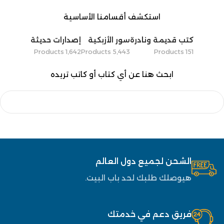
استكشف أقسامنا الأساسية
كتب قديمة ونادرة
سور الأزبكية
إصدارات حديثة
1٬642 Products
5٬443 Products
151 Products
ابحث هنا عن أي كتاب أو كاتب تريده
الشحن لجميع دول العالم
هيوصلك طلبك لحد باب البيت.
فريق دعم في خدمتك