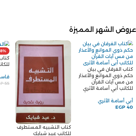
عروض الشهر المميزة
18%
كتاب 
للكا
كتاب الفرقان في بيان
حكم ذوي الموانع والأعذار
قاسم
من مس آيات القرآن
GP
55
للكاتب أبي أسامة الأثري
أبي أسامة الأثري
EGP
40
كتاب التشبيه المستطرف
للكاتب عيد شبايك