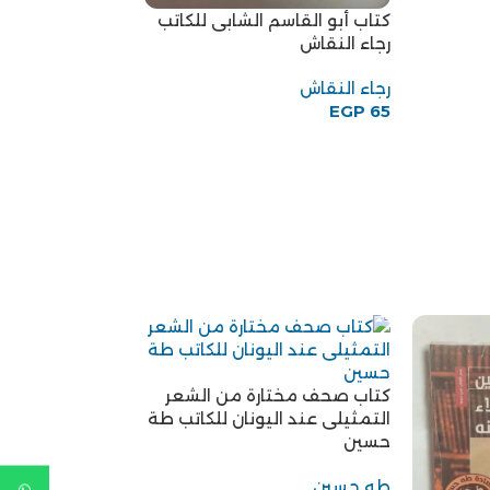
كتاب أبو القاسم الشابى للكاتب
رجاء النقاش
كتاب الطب عند 
المصريين للكاتب
رجاء النقاش
EGP
65
بول غليونجى
EGP
75
كتاب صحف مختارة من الشعر
التمثيلى عند اليونان للكاتب طة
حسين
طه حسين