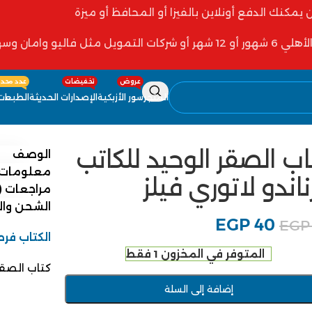
ن يمكنك الدفع أونلاين بالفيزا أو المحافظ أو ميزة
 فاليو وامان وسهولة
عروض
تخفيضات
عدد محدو
المتجر
سور الأزبكية
الإصدارات الحديثة
الطبعات 
اب الصقر الوحيد للكاتب
الوصف
معلومات 
اندو لاتوري فيلز
مراجعات (0)
الشحن وا
EGP
40
EGP
الكتاب فرص
المتوفر في المخزون 1 فقط
كتاب الصقر 
إضافة إلى السلة