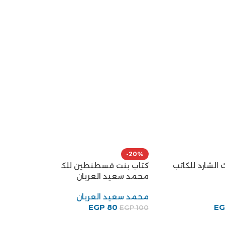
-20%
لكاتب
كتاب بنت قسطنطين للكاتب
محمد سعيد العريان
محمد سعيد العريان
EGP
80
EGP
100
-3%
رواية طرقات على 
للكاتب صلاح الد
صلاح الدين نعيم
EGP
145
EGP
150