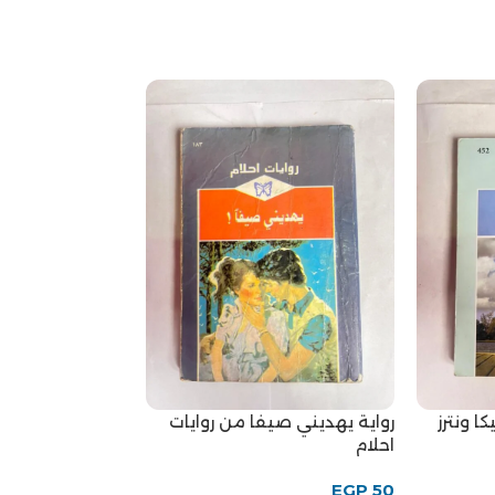
رواية درب الجمر 
موراي من روايات 
تريش موراي
EGP
50
ا ونترز
رواية يهديني صيفا من روايات
احلام
EGP
50