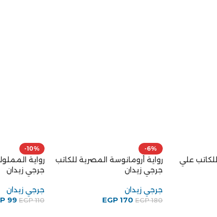
-10%
رواية المملوك الشارد ل
جرجي زيدان
جرجي زيدان
EGP
99
EGP
110
-6%
لي
رواية أرومانوسة المصرية للكاتب
جرجي زيدان
جرجي زيدان
EGP
170
EGP
180