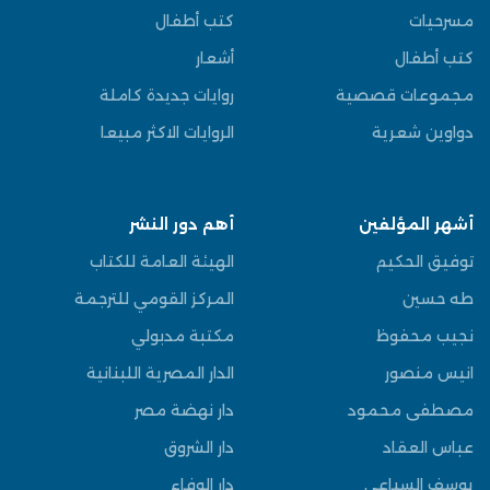
مسرحيات
كتب أطفال
كتب أطفال
أشعار
مجموعات قصصية
روايات جديدة كاملة
دواوين شعرية
الروايات الاكثر مبيعا
أشهر المؤلفين
أهم دور النشر
توفيق الحكيم
الهيئة العامة للكتاب
طه حسين
المركز القومي للترجمة
نجيب محفوظ
مكتبة مدبولي
انيس منصور
الدار المصرية اللبنانية
مصطفى محمود
دار نهضة مصر
عباس العقاد
دار الشروق
يوسف السباعي
دار الوفاء