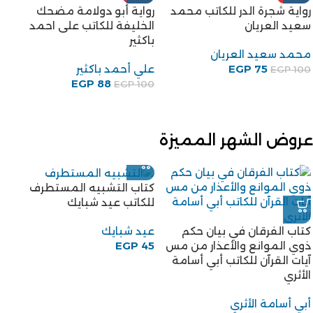
رواية شجرة الدر للكاتب محمد
رواية أبو دولامة مضحك
سعيد العريان
الخليفة للكاتب على احمد
باكثير
محمد سعيد العريان
75
EGP
علي أحمد باكثير
EGP
100
EGP
88
EGP
100
عروض الشهر المميزة
-18%
كتاب المرأة الجديدة للكاتب
قاسم أمين
قاسم أمين
EGP
45
EGP
55