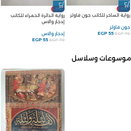
-21%
-21%
رواية الساحر للكاتب جون فاولز
رواية الدائرة الحمراء للكاتب
إدجار والاس
جون فاولز
EGP
55
إدجار والاس
EGP
70
EGP
55
EGP
70
موسوعات وسلاسل
-28%
4 أجزاء
مجموعة رسائل إخوان الصفا
وخلان الوفا الأصلية كاملة
أربعة الأجزاء
مجموعة مؤلفين