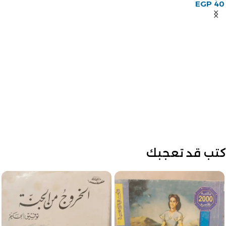
-18%
كتاب أحكام الحيض والنفاس
للكاتبة أم الحسن رحاب بنت
محمد الخولي
أم الحسن رحاب بنت محمد
الخولي
EGP
45
EGP
55
كتب قد تعجبك
أزمة ثقة – رباب فؤاد
رباب فؤاد
EGP
65