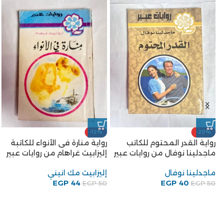
-22%
رواية متى يذوب الجليد من
روايات عبير
EGP
39
EGP
50
-17%
كتاب تركيا – إيران والأمن
القومى العربى للكاتب الدكتور
محمد توفيق غنيم
محمد توفيق غنيم
EGP
150
EGP
180