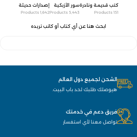
كتب قديمة ونادرة
سور الأزبكية
إصدارات حديثة
1٬642 Products
5٬443 Products
151 Products
ابحث هنا عن أي كتاب أو كاتب تريده
الشحن لجميع دول العالم
هيوصلك طلبك لحد باب البيت.
فريق دعم في خدمتك
تواصل معنا لأي استفسار