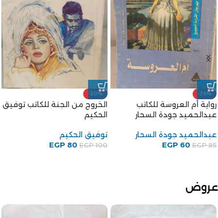
-10%
رواية التلصص للكاتب صنع الله
ابراهيم
صنع الله إبراهيم
EGP
90
EGP
100
عروض