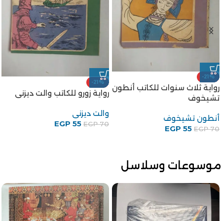
-21%
-21%
رواية ثلاث سنوات للكاتب أنطون
رواية زورو للكاتب والت ديزنى
تشيخوف
والت ديزنى
أنطون تشيخوف
EGP
55
EGP
70
EGP
55
EGP
70
موسوعات وسلاسل