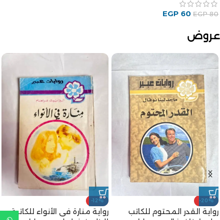
عروض
-22%
رواية متى يذوب الجليد من
-17%