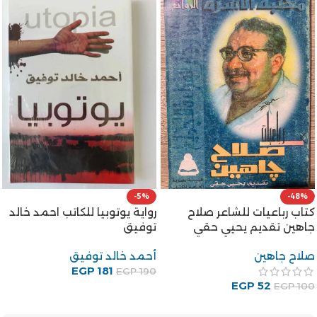
-5%
-48%
رواية يوتوبيا للكاتب احمد خالد
كتاب رباعيات للشاعر صلاح
توفيق
جاهين تقديم يحيي حقي
أحمد خالد توفيق
صلاح جاهين
EGP
181
EGP
190
EGP
52
EGP
100