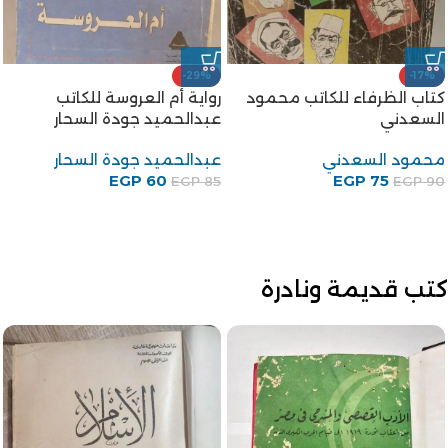
-20%
-18%
تجليات مصرية جولات في
الخروج من الجنة للكاتب توفيق
القاهرة القديمة للكاتب جمال
الحكيم
الغيطاني
توفيق الحكيم
جمال الغيطاني
80
EGP
EGP
100
EGP
140
EGP
170
كتب قديمة ونادرة