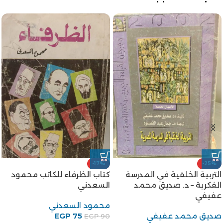
-20%
-29%
رواية أم العروسة للكاتب
الخروج من الجنة للكاتب توفيق
عبدالحميد جودة السحار
الحكيم
عبدالحميد جودة السحار
توفيق الحكيم
EGP
80
EGP
60
EGP
100
EGP
85