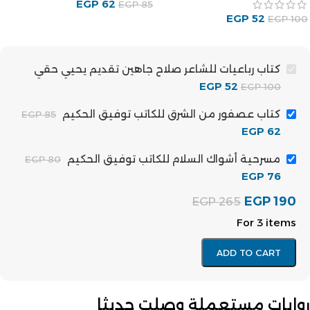
EGP
62
EGP
85
EGP
52
EGP
100
كتاب رباعيات للشاعر صلاح جاهين تقديم يحيي حقي
EGP
52
EGP
100
كتاب عصفور من الشرق للكاتب توفيق الحكيم
EGP
85
EGP
62
مسرحية أشواك السلام للكاتب توفيق الحكيم
EGP
80
EGP
76
EGP
190
EGP
265
For 3 items
ADD TO CART
روايات مستعملة وصلت حديثا