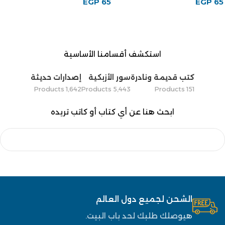
EGP
65
EGP
65
استكشف أقسامنا الأساسية
كتب قديمة ونادرة
سور الأزبكية
إصدارات حديثة
1٬642 Products
5٬443 Products
151 Products
ابحث هنا عن أي كتاب أو كاتب تريده
الشحن لجميع دول العالم
هيوصلك طلبك لحد باب البيت.