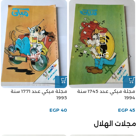
مجلة ميكي عدد 1745 سنة
مجلة ميكي عدد 1771 سنة
1995
1994
EGP
40
EGP
45
مجلات الهلال