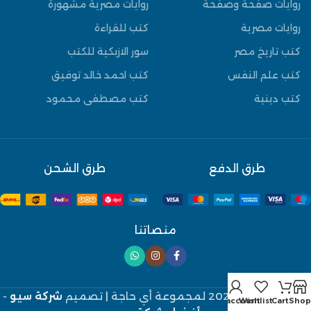
روايات صفحة وصفحة
روايات مصرية مشهورة
روايات مصرية
كتب للقراءة
كتب تاريخ مصر
سور الازبكية للكتب
كتب علم النفس
كتب احمد خالد توفيق
كتب دينية
كتب مصطفى محمود
طرق الدفع
طرق الشحن
منصاتنا
جميع الحقوق 2026 لمجموعة أي حاجة
| تصميم
شركة سيو
-
My account
Wishlist
Cart
Shop