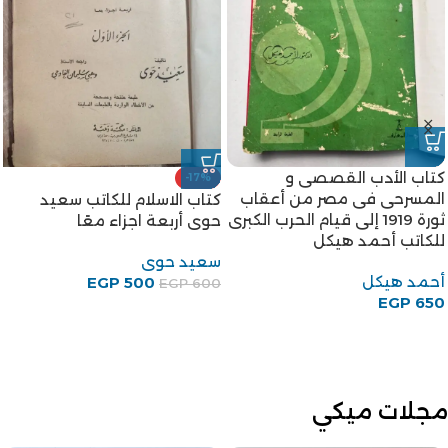
-8%
-8%
كتاب سبل السلام للكاتب محمد
كتاب مقارنة الأديان للكاتب
بن اسماعيل الكحلاني
أحمد شلبي
المعروف بالأمير
أحمد شلبى
محمد بن اسماعيل الكحلانى
450
EGP
EGP
490
EGP
460
EGP
500
مجلات ميكي