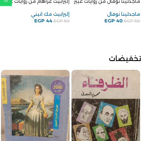
روايات عبير
كتاب تركيا – إيران والأمن
القومى العربى للكاتب الدكتور
EGP
39
EGP
50
محمد توفيق غنيم
محمد توفيق غنيم
EGP
150
EGP
180
تخفيضات