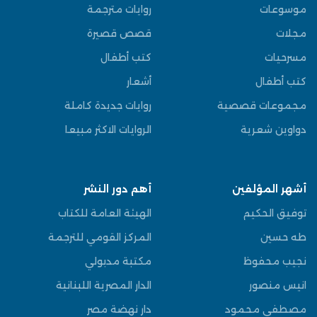
موسوعات
روايات مترجمة
مجلات
قصص قصيرة
مسرحيات
كتب أطفال
كتب أطفال
أشعار
مجموعات قصصية
روايات جديدة كاملة
دواوين شعرية
الروايات الاكثر مبيعا
أشهر المؤلفين
أهم دور النشر
توفيق الحكيم
الهيئة العامة للكتاب
طه حسين
المركز القومي للترجمة
نجيب محفوظ
مكتبة مدبولي
انيس منصور
الدار المصرية اللبنانية
مصطفى محمود
دار نهضة مصر