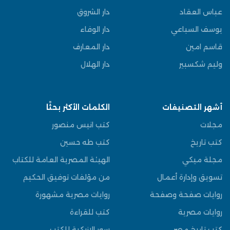
عباس العقاد
دار الشروق
يوسف السباعي
دار الوفاء
قاسم امين
دار المعارف
وليم شكسبير
دار الهلال
أشهر التصنيفات
الكلمات الأكثر بحثًا
مجلات
كتب انيس منصور
كتب تاريخ
كتب طه حسين
مجلة ميكي
الهيئة المصرية العامة للكتاب
تسويق وإدارة أعمال
من مؤلفات توفيق الحكيم
روايات صفحة وصفحة
روايات مصرية مشهورة
روايات مصرية
كتب للقراءة
كتب تاريخ مصر
سور الازبكية للكتب