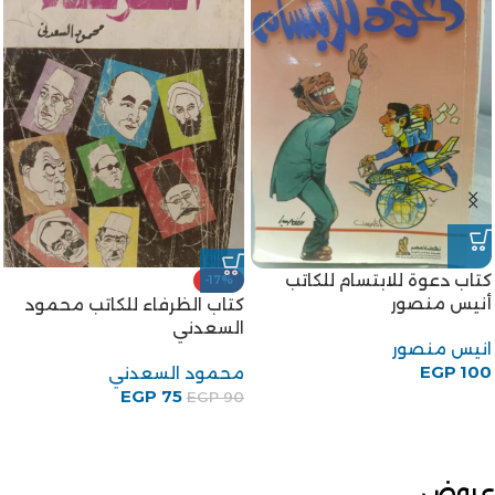
كتاب دعوة للابتسام للكاتب
-17%
أنيس منصور
كتاب الظرفاء للكاتب محمود
السعدني
انيس منصور
EGP
100
محمود السعدني
EGP
75
EGP
90
عروض