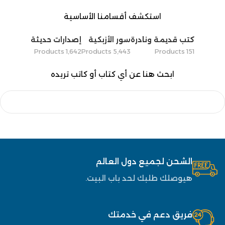
استكشف أقسامنا الأساسية
كتب قديمة ونادرة
سور الأزبكية
إصدارات حديثة
1٬642 Products
5٬443 Products
151 Products
ابحث هنا عن أي كتاب أو كاتب تريده
الشحن لجميع دول العالم
هيوصلك طلبك لحد باب البيت.
فريق دعم في خدمتك