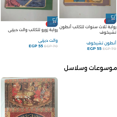
-21%
-21%
رواية ثلاث سنوات للكاتب أنطون
رواية زورو للكاتب والت ديزنى
تشيخوف
والت ديزنى
أنطون تشيخوف
EGP
55
EGP
70
EGP
55
EGP
70
موسوعات وسلاسل