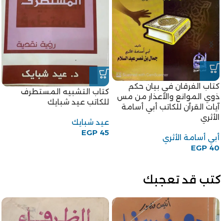
كتاب الفرقان في بيان حكم
كتاب التشبيه المستطرف
ذوي الموانع والأعذار من مس
للكاتب عيد شبايك
آيات القرآن للكاتب أبي أسامة
الأثري
عيد شبايك
EGP
45
أبي أسامة الأثري
EGP
40
كتب قد تعجبك