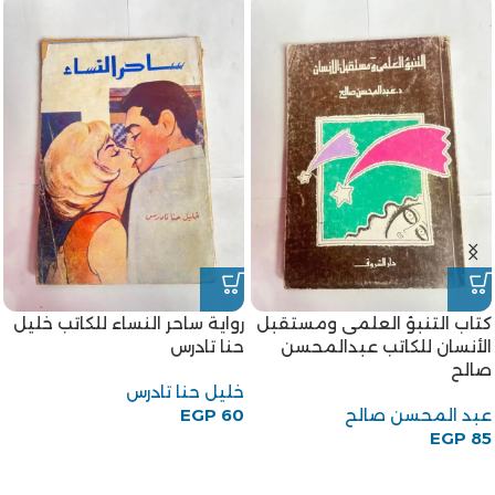
كتاب التنبؤ العلمى ومستقبل
رواية ساحر النساء للكاتب خليل
الأنسان للكاتب عبدالمحسن
حنا تادرس
صالح
خليل حنا تادرس
عبد المحسن صالح
60
EGP
EGP
85