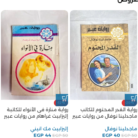
-12%
-20%
رواية القدر المحتوم للكاتب
رواية منارة فى الأنواء للكاتبة
ماجدلينا نوفال من روايات عبير
إليزابيث غراهام من روايات عبير
ماجدلينا نوفال
إليزابيث مك انيني
EGP
44
EGP
40
EGP
50
EGP
50