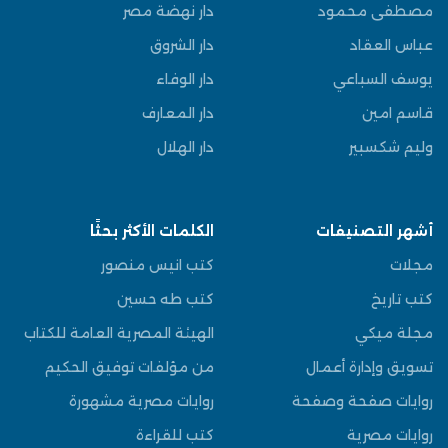
مصطفى محمود
دار نهضة مصر
عباس العقاد
دار الشروق
يوسف السباعي
دار الوفاء
قاسم امين
دار المعارف
وليم شكسبير
دار الهلال
أشهر التصنيفات
الكلمات الأكثر بحثًا
مجلات
كتب انيس منصور
كتب تاريخ
كتب طه حسين
مجلة ميكي
الهيئة المصرية العامة للكتاب
تسويق وإدارة أعمال
من مؤلفات توفيق الحكيم
روايات صفحة وصفحة
روايات مصرية مشهورة
روايات مصرية
كتب للقراءة