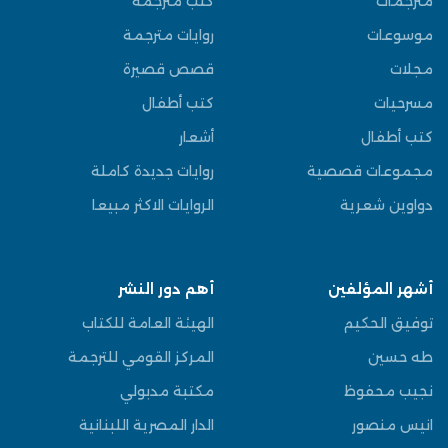
مترجمات
كتب مترجمة
موسوعات
روايات مترجمة
مجلات
قصص قصيرة
مسرحيات
كتب أطفال
كتب أطفال
أشعار
مجموعات قصصية
روايات جديدة كاملة
دواوين شعرية
الروايات الاكثر مبيعا
أشهر المؤلفين
أهم دور النشر
توفيق الحكيم
الهيئة العامة للكتاب
طه حسين
المركز القومي للترجمة
نجيب محفوظ
مكتبة مدبولي
انيس منصور
الدار المصرية اللبنانية