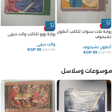
-21%
-21%
رواية ثلاث سنوات للكاتب أنطون
رواية زورو للكاتب والت ديزنى
تشيخوف
والت ديزنى
أنطون تشيخوف
EGP
55
EGP
70
EGP
55
EGP
70
موسوعات وسلاسل