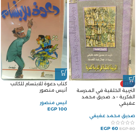
كتاب دعوة للابتسام للكاتب
-25%
أنيس منصور
التربية الخلقية في المدرسة
الفكرية – د. صديق محمد
انيس منصور
عفيفي
EGP
100
صديق محمد عفيفي
EGP
60
EGP
80