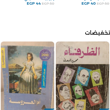
EGP
44
EGP
40
EGP
50
EGP
50
تخفيضات