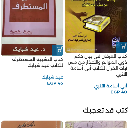
كتاب الفرقان في بيان حكم
كتاب التشبيه المستطرف
ذوي الموانع والأعذار من مس
للكاتب عيد شبايك
آيات القرآن للكاتب أبي أسامة
الأثري
عيد شبايك
EGP
45
أبي أسامة الأثري
EGP
40
كتب قد تعجبك