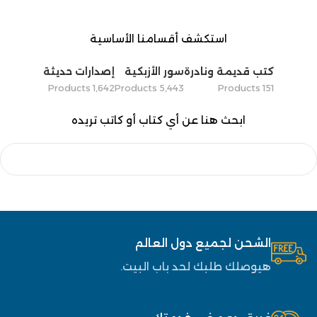
استكشف أقسامنا الأساسية
كتب قديمة ونادرة
سور الأزبكية
إصدارات حديثة
1٬642 Products
5٬443 Products
151 Products
ابحث هنا عن أي كتاب أو كاتب تريده
الشحن لجميع دول العالم
هيوصلك طلبك لحد باب البيت.